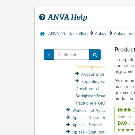
ANVA foutmeldingen
ANVA Mail 2.0
ANVA Help
Aplaza
Inleiding Aplaza
Veelgestelde vragen Aplaza
ANVA 4/5 (Backoffice)
Aplaza
Aplaza on
Aplaza: Initiële inrichting
Aplaza: Inrichten producten
Product
Aplaza onderhouden
Toggle Dropdown
In de pad
Maatschappijgegevens bijwerken
controlere
Productgegevens Aplaza altijd up-to-date houden
bijgewerkt
Accounts beheren (postbussen en gebruikersgegevens)
Als een pr
Koppeling van producten controleren
branche in
Opschonen historie GIM
gekomen, m
Bedrijfscertificaat vernieuwen in Aplaza
product ko
Traditionele GIM
Notitie
D
Werken met Aplaza
wanneer 
Aplaza - Documenten- en Berichtenservice (DBS)
DAO
vin
Aplaza - Schade
register
Aplaza - Start vanaf het extranet