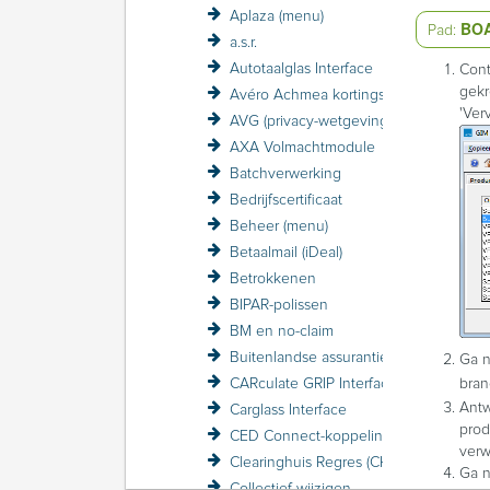
Aplaza (menu)
BO
Pad:
a.s.r.
Autotaalglas Interface
Cont
gekr
Avéro Achmea kortingsstructuur / VZP
'Ver
AVG (privacy-wetgeving)
AXA Volmachtmodule
Batchverwerking
Bedrijfscertificaat
Beheer (menu)
Betaalmail (iDeal)
Betrokkenen
BIPAR-polissen
BM en no-claim
Buitenlandse assurantiebelasting BAB
Ga n
CARculate GRIP Interface
bran
Ant
Carglass Interface
prod
CED Connect-koppeling
verw
Clearinghuis Regres (CHR)
Ga n
Collectief wijzigen