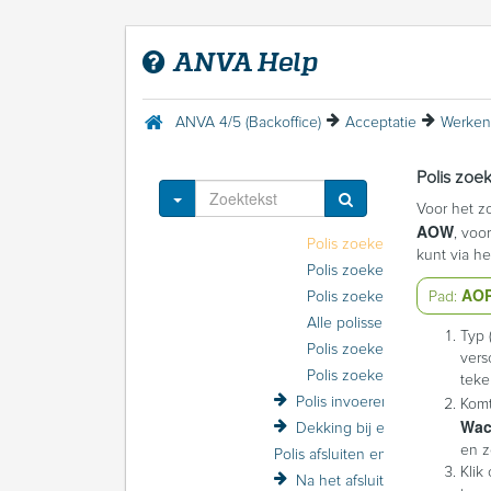
ANVA 4/5 (Backoffice)
Introductie ANVA
ANVA Help
Menu Help
Acceptatie
Inleiding Acceptatie
ANVA 4/5 (Backoffice)
Acceptatie
Werken
Acceptatie inrichten
Werken met relaties
Polis zoe
Werken met polissen
Toggle Dropdown
Voor het z
Polis zoeken
AOW
, voo
Polis zoeken op polisnummer
kunt via h
Polis zoeken op kenteken
AO
Pad:
Polis zoeken op VNAB-nummer
Alle polissen bij 
Typ 
Polis zoeken op inhoud
vers
Polis zoeken op inhoud 
teke
Polis invoeren
Komt
Wa
Dekking bij een polis opgeven
en z
Polis afsluiten en opslaan
Klik
Na het afsluiten van een polis: polisvervolgacties