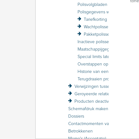
tone
Polisvolgbladen
Polisgegevens wijzigen
Tariefkorting losse polissen (volmacht)
Wachtpolissen
Pakketpolissen
Inactieve polissen en pakketten
Maatschappijgegevens in de polis raadplegen
Special limits laten accepteren door de maatschappij
Overstappen op een nieuw product
Historie van een polis raadplegen
Terugdraaien prolongatie
Verwijzingen tussen relaties en polissen
Geroyeerde relaties en polissen
Producten deactiveren en activeren
Schermafdruk maken van een relatie of polis
Dossiers
Contactmomenten vastleggen
Betrokkenen
Memo's (Acceptatie)