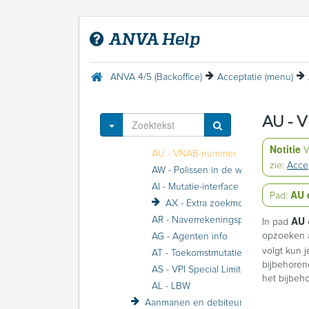
Acceptatie (menu)
AN - Naam zoeken
ANVA Help
AC - Postcode zoeken
AP - Polissen per relatie
AB - Betrokkene zoeken
ANVA 4/5 (Backoffice)
Acceptatie (menu)
AO - Polisnummer zoeken
AK - Kenteken zoeken
AU - 
AE - Relatienummer
Toggle Dropdown
AV - Relatienummer volgnummer
Notitie
V
AU - VNAB-nummer
zie:
Acce
AW - Polissen in de wacht
AI - Mutatie-interface
AU 
Pad:
AX - Extra zoekmogelijkheden
AU
AR - Naverrekeningsprocedure
In pad
opzoeken a
AG - Agenten info
volgt kun 
AT - Toekomstmutaties
bijbehorend
AS - VPI Special Limits
het bijbeh
AL - LBW
Aanmanen en debiteurenbewaking