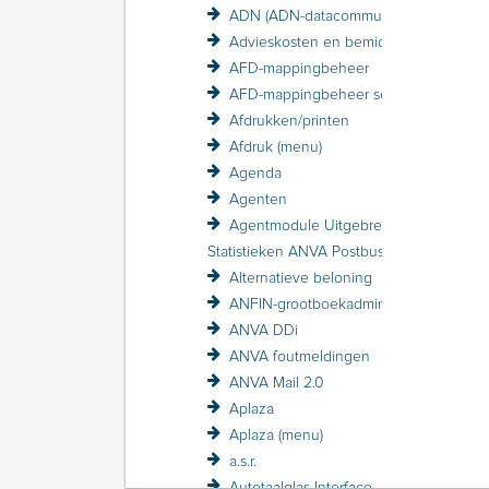
ADN (ADN-datacommunicatie)
Advieskosten en bemiddelingskosten
AFD-mappingbeheer
AFD-mappingbeheer sessieverslagen
Afdrukken/printen
Afdruk (menu)
Agenda
Agenten
Agentmodule Uitgebreid
Statistieken ANVA Postbus raadplegen
Alternatieve beloning
ANFIN-grootboekadministratie
ANVA DDi
ANVA foutmeldingen
ANVA Mail 2.0
Aplaza
Aplaza (menu)
a.s.r.
Autotaalglas Interface