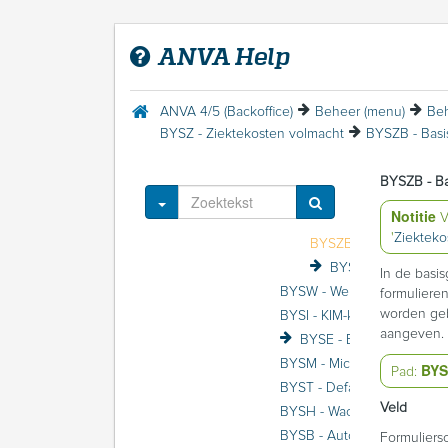
BYSU - Update informat
BYSX - Externe applicat
ANVA Help
BYSZA - Maatschappij
ANVA 4/5 (Backoffice)
Beheer (menu)
Beh
BYSZ - Ziektekosten volmacht
BYSZB - Bas
BYSZI - Instanties
BYSZB - B
Toggle Dropdown
Notitie
V
'
Ziekteko
BYSZB - Basisgegeve
BYSZD - Schadedos
In de basi
BYSW - Werklijst instellinge
formulieren
worden geb
BYSI - KIM-koppelingen
aangeven.
BYSM - Micro-services
BY
Pad:
BYST - Default seg
Veld
BYSH - Wac
BYSB - Autom. BM-co
Formuliers