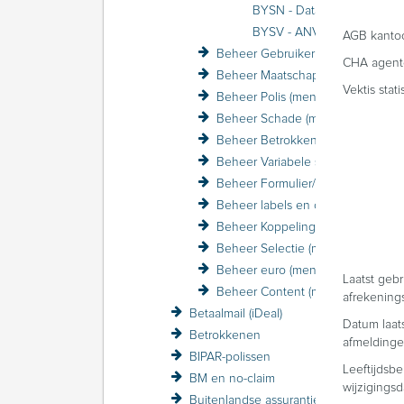
BYSN - Database-connecti
BYSV - ANVA DWH S3
AGB kanto
Beheer Gebruiker (menu)
CHA agent
Beheer Maatschappij (menu)
Vektis stat
Beheer Polis (menu)
Beheer Schade (menu)
Beheer Betrokkene (menu)
Beheer Variabele schermen (menu)
Beheer Formulier/Printer (menu)
Beheer labels en coderingen (menu)
Beheer Koppelingen (menu)
Beheer Selectie (menu)
Beheer euro (menu)
Laatst gebr
Beheer Content (menu)
afrekenin
Betaalmail (iDeal)
Datum laat
Betrokkenen
afmelding
BIPAR-polissen
Leeftijdsb
BM en no-claim
wijzigings
Buitenlandse assurantiebelasting BAB