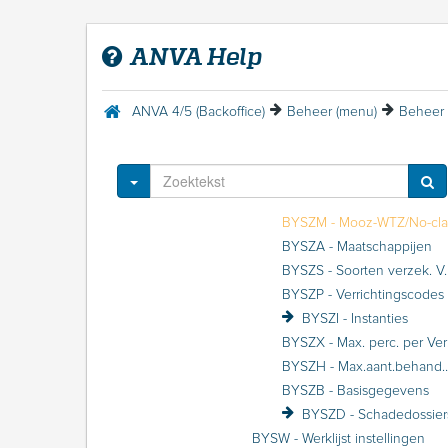
BYK - Kantoor
BYV - Volmacht
ANVA Help
BYS - Systeeminstellingen
BYSA - ANVA systeemgegevens
BYSS - Stuurcodes
ANVA 4/5 (Backoffice)
Beheer (menu)
Beheer 
BYSF - Financieel
BYSU - Update informatie
BYSX - Externe applicaties
Toggle Dropdown
BYSZ - Ziektekosten volmacht
BYSZA - Maatschappijen
BYSZS - Soorten verze
BYSZI - Instanties
BYSZX
BYSZH - Max.aant.behandelingen per 
BYSZB - Basisgegevens
BYSZD - Schadedossier
BYSW - Werklijst instellingen