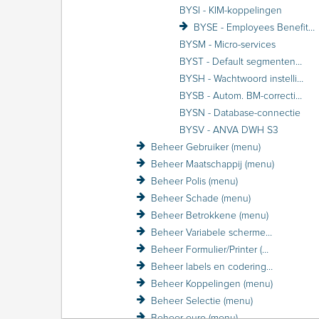
BYSI - KIM-koppelingen
BYSE - Employees Benefits-volmacht
BYSM - Micro-services
BYST - Default segmenten toewijzen
BYSH - Wachtwoord instellingen
BYSB - Autom. BM-correctie defaults
BYSN - Database-connectie
BYSV - ANVA DWH S3
Beheer Gebruiker (menu)
Beheer Maatschappij (menu)
Beheer Polis (menu)
Beheer Schade (menu)
Beheer Betrokkene (menu)
Beheer Variabele schermen (menu)
Beheer Formulier/Printer (menu)
Beheer labels en coderingen (menu)
Beheer Koppelingen (menu)
Beheer Selectie (menu)
Beheer euro (menu)