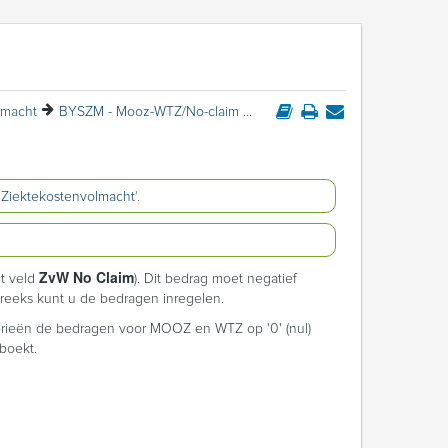
lmacht
BYSZM - Mooz-WTZ/No-claim ZVW
'
Ziektekostenvolmacht
'.
ZvW No Claim
t veld
). Dit bedrag moet negatief
dsreeks kunt u de bedragen inregelen.
gorieën de bedragen voor MOOZ en WTZ op '0' (nul)
boekt.