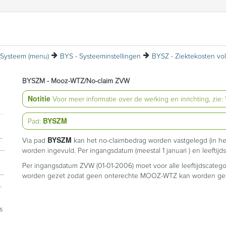
Systeem (menu)
BYS - Systeeminstellingen
BYSZ - Ziektekosten vo
BYSZM - Mooz-WTZ/No-claim ZVW
Notitie
Voor meer informatie over de werking en inrichting, zie: 
BYSZM - Mooz-WTZ/No-claim ZVW
BYSZM
Pad:
k. Vektis/ZVW/Max. bedragen
BYSZM
Via pad
kan het no-claimbedrag worden vastgelegd (in he
BYSZP - Verrichtingscodes (Prest.code,Indic.NC/ER/Orthod.)
worden ingevuld. Per ingangsdatum (meestal 1 januari ) en leeftij
Per ingangsdatum ZVW (01-01-2006) moet voor alle leeftijdscate
 - Max. perc. per Verrichtingscode/Dekking
worden gezet zodat geen onterechte MOOZ-WTZ kan worden ge
Stat.prest/Dekking
s