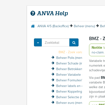
Batchverwerking
Bedrijfscertificaat
ANVA Help
Beheer (menu)
Beheer Systeem (menu)
Beheer Gebruiker (menu)
ANVA 4/5 (Backoffice)
Beheer (menu)
Beh
Beheer Maatschappij (menu)
BMM - Maatschappij
BMZ - Z
BMK - Kopiëren tarieven
Toggle Dropdown
BMT - Toevoegen tarieven
Notitie
V
BMZ - Zoek variabele BM-tabellen
no-claim
.
Beheer Polis (menu)
Variabele 
Beheer Schade (menu)
numeriek e
Beheer Betrokkene (menu)
schadevrij
Beheer Variabele schermen (menu)
B
Via pad
Beheer Formulier/Printer (menu)
variabele B
Beheer labels en coderingen (menu)
welke dat 
Beheer Koppelingen (menu)
bijvoorbee
zijn in pla
Beheer Selectie (menu)
Beheer euro (menu)
BM