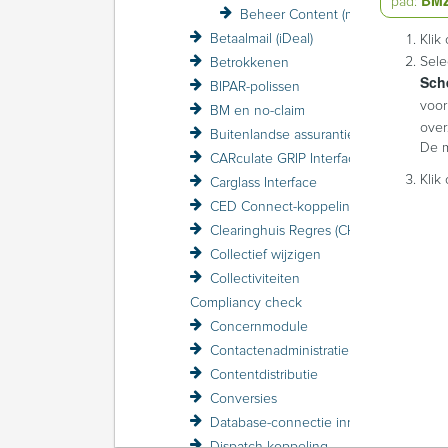
pad:
Beheer Content (menu)
Betaalmail (iDeal)
Klik
Sele
Betrokkenen
Sch
BIPAR-polissen
voor
BM en no-claim
over
Buitenlandse assurantiebelasting BAB
De m
CARculate GRIP Interface
Klik
Carglass Interface
CED Connect-koppeling
Clearinghuis Regres (CHR)
Collectief wijzigen
Collectiviteiten
Compliancy check
Concernmodule
Contactenadministratie
Contentdistributie
Conversies
Database-connectie inrichten
Dispatch-koppeling