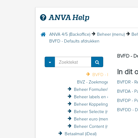
Beheer Variabele schermen (menu)
BVR - Relatie
ANVA Help
BVA - Pakket
BVP - Polis
BVD - Dekking
ANVA 4/5 (Backoffice)
Beheer (menu)
BVG - Agent
BVFD - Defaults afdrukken
BVO - Objecten
BVC - Macro's
BVFD - De
BVF - Afdruk
Toggle Dropdown
BVFM - Macro's afdrukken
In dit
BVFD - Defaults afdruk
BVFDR - Re
BVZ - Zoekmogelijkheid labels in schermen
Beheer Formulier/Printer (menu)
BVFDA - P
Beheer labels en coderingen (menu)
BVFDP - Po
Beheer Koppelingen (menu)
BVFDD - D
Beheer Selectie (menu)
Beheer euro (menu)
Beheer Content (menu)
Betaalmail (iDeal)