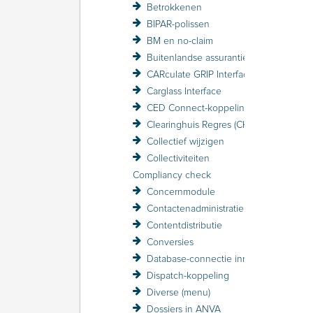
Betrokkenen
BIPAR-polissen
BM en no-claim
Buitenlandse assurantiebelasting BAB
CARculate GRIP Interface
Carglass Interface
CED Connect-koppeling
Clearinghuis Regres (CHR)
Collectief wijzigen
Collectiviteiten
Compliancy check
Concernmodule
Contactenadministratie
Contentdistributie
Conversies
Database-connectie inrichten
Dispatch-koppeling
Diverse (menu)
Dossiers in ANVA