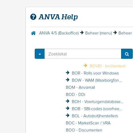
BOVN - VNAB stuurcodes
BOVV - Toegekende series VNAB-nummers
ANVA Help
BOVE - e-ABS Logica
BOVEB - e-ABS beheer
BOVEV - Vrijgeven beheer
ANVA 4/5 (Backoffice)
Beheer (menu)
Beheer 
BOVEC - Conversie naar 3.
BOVET - Con
BOVE
Toggle Dropdown
BOVEL -
BOVEI - Incidenteel
BOR - Rolls voor Windows
BOW - WAM (Waarborgfonds motorverkeer)
BOM - Anvamail
BOD - DDi
BOH - Voertuigendatabases beheer
BOB - SBI-codes (voorheen BIK)
BOL - Auto(ruit)herstellers
BOC - MarketScan / VRA
BOO - Documenten