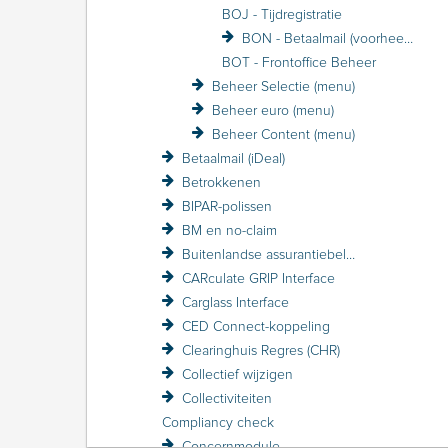
BOJ - Tijdregistratie
BON - Betaalmail (voorheen FiNBOX)
BOT - Frontoffice Beheer
Beheer Selectie (menu)
Beheer euro (menu)
Beheer Content (menu)
Betaalmail (iDeal)
Betrokkenen
BIPAR-polissen
BM en no-claim
Buitenlandse assurantiebelasting BAB
CARculate GRIP Interface
Carglass Interface
CED Connect-koppeling
Clearinghuis Regres (CHR)
Collectief wijzigen
Collectiviteiten
Compliancy check
Concernmodule