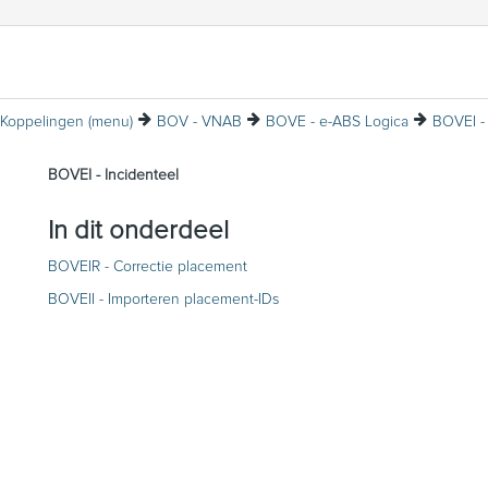
Koppelingen (menu)
BOV - VNAB
BOVE - e-ABS Logica
BOVEI - 
0
versie testomgeving VNAB
BOVEI - Incidenteel
A - Aanleveren placements vanuit wacht
 Aanleveren boekingen e-ABS
In dit onderdeel
BOVEIR - Correctie placement
BOVEII - Importeren placement-IDs