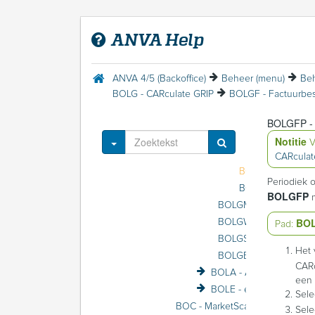
BOW - WAM (Waarborgfonds motorverkeer)
BOM - Anvamail
ANVA Help
BOD - DDi
BOH - Voertuigendatabases beheer
BOB - SBI-codes (voorheen BIK)
ANVA 4/5 (Backoffice)
Beheer (menu)
Beh
BOL - Auto(ruit)herstellers
BOLG - CARculate GRIP
BOLC - Carglass
BOLG - CARculate GRIP
BOLGFP - 
Toggle Dropdown
Notitie
V
CARculate
BOLGFP - Proefv
Periodiek 
BOLGFP
BO
BOLGW - BTW-tabel
Pad:
BOLGS - Schadesoort-
Het 
BOLGB - Basisgegeve
CARc
BOLA - Autotaalglas
een 
BOLE - eXchange
Sele
BOC - MarketScan / VRA
Sele