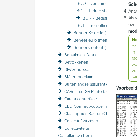
Sch
BOO - Documenten
BOJ - Tijdregistratie
Ant
Als 
BON - Betaalmail (voorheen FiNBOX)
over
BOT - Frontoffice Beheer
mod
Beheer Selectie (menu)
No
Beheer euro (menu)
be
Beheer Content (menu)
in
Betaalmail (iDeal)
fa
Betrokkenen
wo
BIPAR-polissen
ve
ka
BM en no-claim
Buitenlandse assurantiebelasting BAB
Voorbeeld
CARculate GRIP Interface
Carglass Interface
CED Connect-koppeling
Clearinghuis Regres (CHR)
Collectief wijzigen
Collectiviteiten
Compliancy check