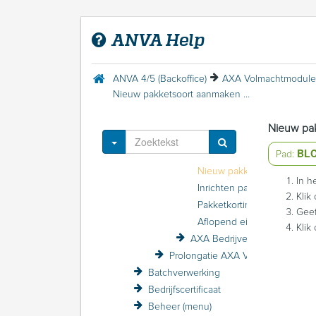
Autotaalglas Interface
Avéro Achmea kortingsstructuur / VZP
ANVA Help
AVG (privacy-wetgeving)
AXA Volmachtmodule
Inleiding AXA Volmachtmodule
ANVA 4/5 (Backoffice)
AXA Volmachtmodule
Inrichten AXA pakketpolissen
Nieuw pakketsoort aanmaken AXA Bedrijfspakket
AXA Uit en thuis
AXA Privé pakket
Nieuw pak
AXA Bedrijfspakket
Toggle Dropdown
BL
AXA Bedrijfspakket
Pad:
Nieuw pakketsoo
In h
Inrichten pakketsc
Klik
Pakketkorting AXA Bedri
Gee
Aflopend eigen ri
Klik
AXA Bedrijvenpakket 2006
Prolongatie AXA Volmachtmodule
Batchverwerking
Bedrijfscertificaat
Beheer (menu)