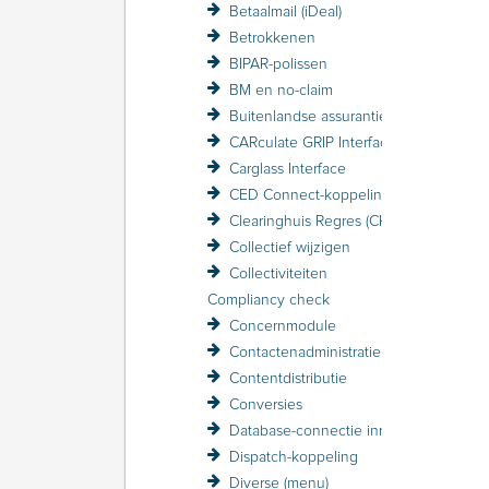
Betaalmail (iDeal)
Betrokkenen
BIPAR-polissen
BM en no-claim
Buitenlandse assurantiebelasting BAB
CARculate GRIP Interface
Carglass Interface
CED Connect-koppeling
Clearinghuis Regres (CHR)
Collectief wijzigen
Collectiviteiten
Compliancy check
Concernmodule
Contactenadministratie
Contentdistributie
Conversies
Database-connectie inrichten
Dispatch-koppeling
Diverse (menu)