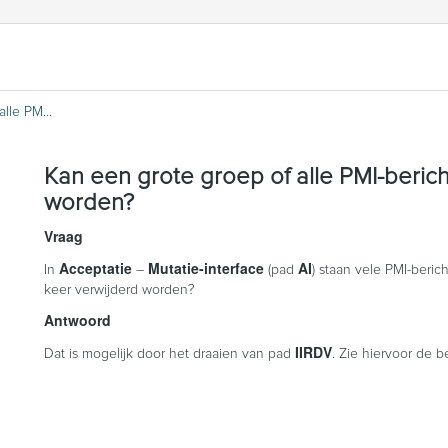
Kan een grote groep of alle PMI-berichten in één keer verwijderd worden?
Kan een grote groep of alle PMI-beric
worden?
Vraag
Acceptatie
Mutatie-interface
AI
In
–
(pad
) staan vele PMI-beri
keer verwijderd worden?
Antwoord
IIRDV
Dat is mogelijk door het draaien van pad
. Zie hiervoor de b