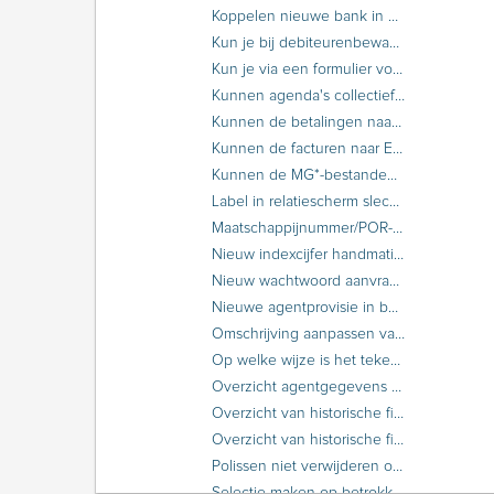
Koppelen nieuwe bank in ANVA
Kun je bij debiteurenbewaking een agenda instellen zonder formulier?
Kun je via een formulier voor incasso retour maatschappij meerdere facturen afdrukken?
Kunnen agenda's collectief afgehandeld worden?
Kunnen de betalingen naar Excel geëxporteerd worden?
Kunnen de facturen naar Excel geëxporteerd worden?
Kunnen de MG*-bestanden gekopieerd worden?
Label in relatiescherm slechts door enkele gebruikers te muteren
Maatschappijnummer/POR-code bepalen voor nieuwe volmacht
Nieuw indexcijfer handmatig toepassen
Nieuw wachtwoord aanvragen voor TIME EMS postbus
Nieuwe agentprovisie in bestaande polissen zetten
Omschrijving aanpassen van een ANVA Word-bouwsteen
Op welke wijze is het teken voor premiepromillage af te drukken?
Overzicht agentgegevens maken met behulp van een selectie
Overzicht van historische financiële mutaties als periodes nog open staan
Overzicht van historische financiële mutaties exporteren of als bestand versturen
Polissen niet verwijderen ondanks bereiken bewaartermijn AVG
Selectie maken op betrokkenen en/of verwijzingen uit de relatie-/polisgegevens