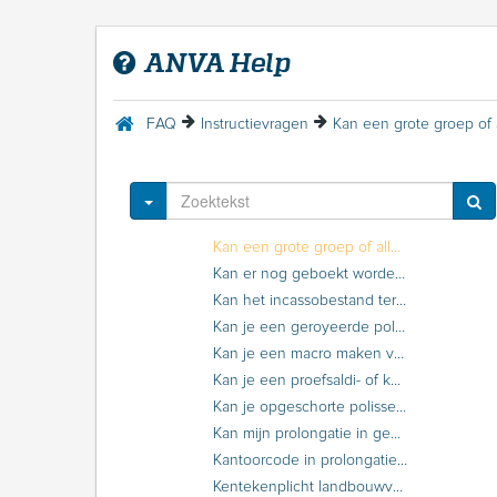
Hoe moet het bedrijfscertificaat verlengd worden?
Hoe ontvangt de maatschappij een adreswijziging?
ANVA Help
Hoe richt ik de Aplaza-koppeling in op ANVA Hub?
Hoe roep je een pakketpolisblad opnieuw af?
Hoe stel je het antwoord emailadres in per gebruiker?
FAQ
Instructievragen
Hoe weet ik hoeveel berichten ik inschiet en of ik de rate limit ga overschrijden?
Hoe wordt de ouderdom bij debiteurenbewaking bepaald?
Kan de volgorde van de tabbladen in een scherm gewijzigd worden?
Toggle Dropdown
Kan een afwijkende provisie vastgehouden worden?
Kan een grote groep of alle PMI-berichten in één keer verwijderd worden?
Kan er nog geboekt worden op een afgesloten boekjaar?
Kan het incassobestand teruggezet worden?
Kan je een geroyeerde polis verplaatsen naar een geroyeerde relatie?
Kan je een macro maken voor bepaalde gebruikers?
Kan je een proefsaldi- of kolommenbalans uitdraaien als de periodes niet gesloten zijn?
Kan je opgeschorte polissen automatisch royeren?
Kan mijn prolongatie in gevaar komen door de ingestelde rate limit?
Kantoorcode in prolongatiebericht agent
Kentekenplicht landbouwvoertuigen en werkmaterieel