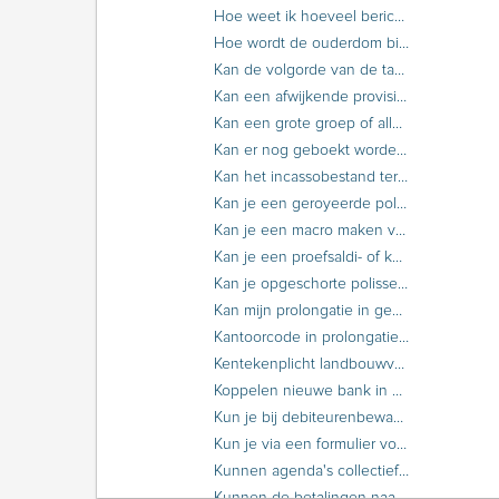
Hoe weet ik hoeveel berichten ik inschiet en of ik de rate limit ga overschrijden?
Hoe wordt de ouderdom bij debiteurenbewaking bepaald?
Kan de volgorde van de tabbladen in een scherm gewijzigd worden?
Kan een afwijkende provisie vastgehouden worden?
Kan een grote groep of alle PMI-berichten in één keer verwijderd worden?
Kan er nog geboekt worden op een afgesloten boekjaar?
Kan het incassobestand teruggezet worden?
Kan je een geroyeerde polis verplaatsen naar een geroyeerde relatie?
Kan je een macro maken voor bepaalde gebruikers?
Kan je een proefsaldi- of kolommenbalans uitdraaien als de periodes niet gesloten zijn?
Kan je opgeschorte polissen automatisch royeren?
Kan mijn prolongatie in gevaar komen door de ingestelde rate limit?
Kantoorcode in prolongatiebericht agent
Kentekenplicht landbouwvoertuigen en werkmaterieel
Koppelen nieuwe bank in ANVA
Kun je bij debiteurenbewaking een agenda instellen zonder formulier?
Kun je via een formulier voor incasso retour maatschappij meerdere facturen afdrukken?
Kunnen agenda's collectief afgehandeld worden?
Kunnen de betalingen naar Excel geëxporteerd worden?