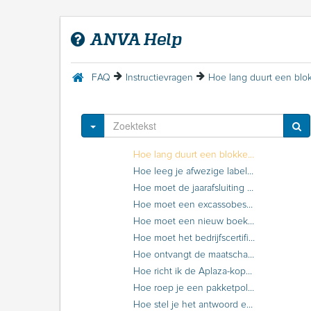
Hoe kan een foutieve aan-/afmelding kenteken verwijderd worden?
Hoe kan een foutmelding gekopieerd worden voor de Servicedesk?
ANVA Help
Hoe kan een horizontale positie vanaf de linkerkant van een formulier ingesteld worden?
Hoe kan een kopie nota afgeroepen worden van 1 boeking uit een verzameling?
Hoe kan een variabel polisscherm gekopieerd worden uit een andere dataset?
FAQ
Instructievragen
Hoe kan een venster gekopieerd worden naar een ander scherm?
Hoe kan ik een probleem melden of vraag stellen over ANVA Hub?
Hoe kan ik EFD’s automatisch beschikbaar stellen voor AWI?
Toggle Dropdown
Hoe kan je verwijzingen standaard aanvinken om toe te voegen aan de relatie-info?
Hoe lang duurt een blokkering als ik de rate limit overschrijd?
Hoe leeg je afwezige labels?
Hoe moet de jaarafsluiting of jaarprocedure (ANFIN) uitgevoerd worden?
Hoe moet een excassobestand teruggezet worden?
Hoe moet een nieuw boekjaar geopend worden?
Hoe moet het bedrijfscertificaat verlengd worden?
Hoe ontvangt de maatschappij een adreswijziging?
Hoe richt ik de Aplaza-koppeling in op ANVA Hub?
Hoe roep je een pakketpolisblad opnieuw af?
Hoe stel je het antwoord emailadres in per gebruiker?