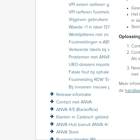
VPI extern tariferen geeft foutmelding 'foutcode 3001; Het opstarten van de GIM transactie is mislukt'
Geen
VPI tariferen foutmelding 'CASExc - Invaldid Argument: bericht.inhoud.gimData is null or empty'
Het b
Vrijgeven gebruikers als niemand kan inloggen in ANVA
in d
Stori
Waarde <1 in label 13746 wordt niet afgedrukt als waarde ‘0’ bij eXchange.
Werklijstitems niet zichtbaar bij 1 gebruiker
Oplossin
Foutmeldingen e-ABS
Cont
Verkeerde labels bij velden identificerende gegevens in Schade
Cont
Problemen met ANVA-schermen
Als 
UBO-dossiers importeren lukt niet
Neem
Fatale fout bij ophalen documenten uit e-ABS
met 
Foutmelding RDW 'Error no credential found for key: RDW'
Meer inform
Bij invoeren nieuwe polis melding 'Let op!...'
de
handlei
Release-informatie
Contact met ANVA
ANVA 4/5 (Backoffice)
Klanten in Caribisch gebied
ANVA Hub (vanuit ANVA 4/5)
ANVA Store
Business Insights (BI)