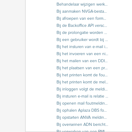
Behandelaar wijzigen werklijstitem DDi lukt niet
Bij aanmaken NVGA-bestand foutmelding ‘De tabel branche-dekkingscombinatie gekoppeld aan de maatschappijcodes is niet volledig’ bij verdeelmaatschappij.
Bij afroepen van een formulier is de bouwsteen niet te muteren
Bij de Backoffice API verschijnt er een time-out bij de afhandeling van een XML-bericht
Bij de prolongatie worden polissen niet-prolongerend
Bij een gebruiker wordt bij ieder label de codetabel getoond
Bij het insturen van e-mail is het segment niet te kiezen in de Outlook add-in
Bij het invoeren van een nieuwe relatie melding 'er is geen kantoor ingeregeld voor deze agent'
Bij het mailen van een DDI-document komt de foutmelding ‘404 Documentinformatie kon niet worden gevonden’
Bij het plaatsen van een printerinstelling in een formulier komt de melding ‘…moet minimaal 4 posities vrije ruimte ….’
Bij het printen komt de foutmelding ‘PI0005 werd aangeroepen functie2 zonder functie1’
Bij het printen komt de melding met foutcode 3000 op bestand ‘-P lp -s -dlpQueuenaam’
Bij inloggen volgt de melding 'account is geblokkeerd'
Bij insturen e-mail is relatie niet op naam te vinden, wel op relatienummer
Bij openen mail foutmelding 'Error 800 java.lang.reflect.invocationTargetException'
Bij ophalen Aplaza DBS foutmelding ‘Fout tijdens het uitvoeren van de communicatie met de webservice’
Bij opstarten ANVA melding ‘communicatie met de ABS is niet mogelijk, koppeling pad BYSI: APLAZA’
Bij overseinen ADN berichten komt een foutmelding met ‘Reject.rcv’
Bij verwerken van een PMI-bericht wordt de dekking gewijzigd naar 99000 'Diverse'