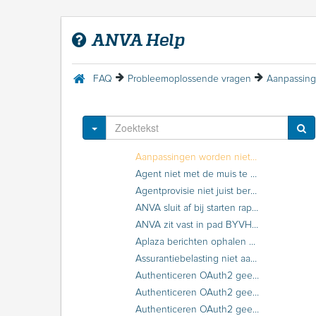
ANVA Help
FAQ
Probleemoplossende vragen
Welkom in de ANVA Help
FAQ
Instructievragen
Toggle Dropdown
Probleemoplossende vragen
Aanpassingen worden niet opgeslagen in Objectadministratie
Agent niet met de muis te selecteren bij debiteurenbewaking per agentencategorie
Agentprovisie niet juist berekend bij toevoegen agent in boeking
ANVA sluit af bij starten rapportage via FHORK
ANVA zit vast in pad BYVH, BYCH of BYKH
Aplaza berichten ophalen geeft foutmelding '3000 Fout tijdens het uitvoeren van de communicatie met de webservice'
Assurantiebelasting niet aan te passen in dekking
Authenticeren OAuth2 geeft foutmelding ‘Internal Server Error’
Authenticeren OAuth2 geeft foutmelding ‘Specified tenant identifier 'lang nummer' is neither a valid DNS name, nor a valid external domain’
Authenticeren OAuth2 geeft foutmelding 'Application with identifier 'lang nummer' was not found in the directory 'tenant'