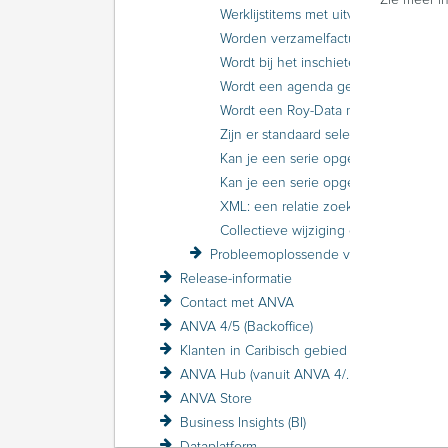
Werklijstitems met uitval inzien binnen concern
Worden verzamelfacturen meegenomen bij wijzigen relatie-/volgnummer?
Wordt bij het inschieten van een XML ook een Roy-Databevraging uitgevoerd?
Wordt een agenda gegenereerd bij terugkoppeling Roy-Data als te veel schadevrije jaren is opgegeven?
Wordt een Roy-Data melding aangemaakt bij opschorting of herstel opschorting?
Zijn er standaard selecties aanwezig in ANVA?
Kan je een serie opgeven voor relatienummers?
Kan je een serie opgeven voor relatienummers?
XML: een relatie zoeken via index
Collectieve wijziging op wachtpolissen
Probleemoplossende vragen
Release-informatie
Contact met ANVA
ANVA 4/5 (Backoffice)
Klanten in Caribisch gebied
ANVA Hub (vanuit ANVA 4/5)
ANVA Store
Business Insights (BI)
Dataplatform