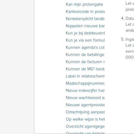
Let 
Kan mijn prolongatie in gevaar komen door de ingestelde rate limit?
prol
Kantoorcode in prolongatiebericht agent
Dat
Kentekenplicht landbouwvoertuigen en werkmaterieel
Let 
Koppelen nieuwe bank in ANVA
ande
Kun je bij debiteurenbewaking een agenda instellen zonder formulier?
Inga
Kun je via een formulier voor incasso retour maatschappij meerdere facturen afdrukken?
Let 
Kunnen agenda's collectief afgehandeld worden?
eenm
Kunnen de betalingen naar Excel geëxporteerd worden?
0000
Kunnen de facturen naar Excel geëxporteerd worden?
Kunnen de MG*-bestanden gekopieerd worden?
Label in relatiescherm slechts door enkele gebruikers te muteren
Maatschappijnummer/POR-code bepalen voor nieuwe volmacht
Nieuw indexcijfer handmatig toepassen
Nieuw wachtwoord aanvragen voor TIME EMS postbus
Nieuwe agentprovisie in bestaande polissen zetten
Omschrijving aanpassen van een ANVA Word-bouwsteen
Op welke wijze is het teken voor premiepromillage af te drukken?
Overzicht agentgegevens maken met behulp van een selectie
Overzicht van historische financiële mutaties als periodes nog open staan