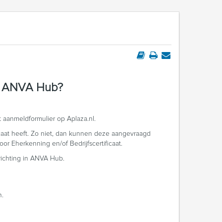
op ANVA Hub?
t aanmeldformulier op Aplaza.nl.
icaat heeft. Zo niet, dan kunnen deze aangevraagd
oor Eherkenning en/of Bedrijfscertificaat.
nrichting in ANVA Hub.
n.