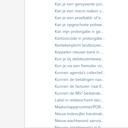
Kan je een geroyeerde polis verplaatsen naar een geroyeerde relatie?
Kan je een macro maken voor bepaalde gebruikers?
Kan je een proefsaldi- of kolommenbalans uitdraaien als de periodes niet gesloten zijn?
Kan je opgeschorte polissen automatisch royeren?
Kan mijn prolongatie in gevaar komen door de ingestelde rate limit?
Kantoorcode in prolongatiebericht agent
Kentekenplicht landbouwvoertuigen en werkmaterieel
Koppelen nieuwe bank in ANVA
Kun je bij debiteurenbewaking een agenda instellen zonder formulier?
Kun je via een formulier voor incasso retour maatschappij meerdere facturen afdrukken?
Kunnen agenda's collectief afgehandeld worden?
Kunnen de betalingen naar Excel geëxporteerd worden?
Kunnen de facturen naar Excel geëxporteerd worden?
Kunnen de MG*-bestanden gekopieerd worden?
Label in relatiescherm slechts door enkele gebruikers te muteren
Maatschappijnummer/POR-code bepalen voor nieuwe volmacht
Nieuw indexcijfer handmatig toepassen
Nieuw wachtwoord aanvragen voor TIME EMS postbus
Nieuwe agentprovisie in bestaande polissen zetten