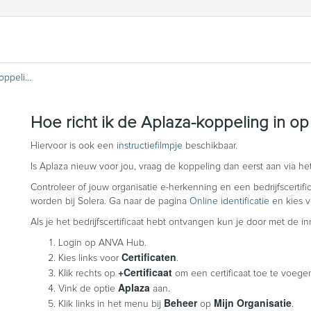
Hoe richt ik de Aplaza-koppeling in op ANVA Hub?
Hoe richt ik de Aplaza-koppeling in 
Hiervoor is ook een
instructiefilmpje
beschikbaar.
Is Aplaza nieuw voor jou, vraag de koppeling dan eerst aan via he
Controleer of jouw organisatie e-herkenning en een bedrijfscertif
worden bij Solera. Ga naar de pagina
Online identificatie
en kies v
Als je het bedrijfscertificaat hebt ontvangen kun je door met de i
Login op ANVA Hub.
Certificaten
Kies links voor
.
+Certificaat
Klik rechts op
om een certificaat toe te voege
Aplaza
Vink de optie
aan.
Beheer
Mijn Organisatie
Klik links in het menu bij
op
.