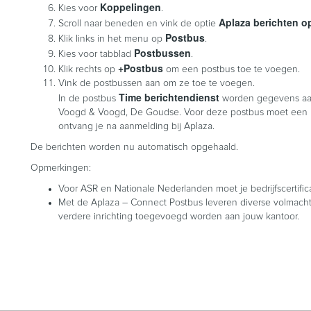
Koppelingen
Kies voor
.
Aplaza berichten o
Scroll naar beneden en vink de optie
Postbus
Klik links in het menu op
.
Postbussen
Kies voor tabblad
.
+Postbus
Klik rechts op
om een postbus toe te voegen.
Vink de postbussen aan om ze toe te voegen.
Time berichtendienst
In de postbus
worden gegevens aang
Voogd & Voogd, De Goudse. Voor deze postbus moet een
ontvang je na aanmelding bij Aplaza.
De berichten worden nu automatisch opgehaald.
Opmerkingen:
Voor ASR en Nationale Nederlanden moet je bedrijfscertif
Met de Aplaza – Connect Postbus leveren diverse volmach
verdere inrichting toegevoegd worden aan jouw kantoor.