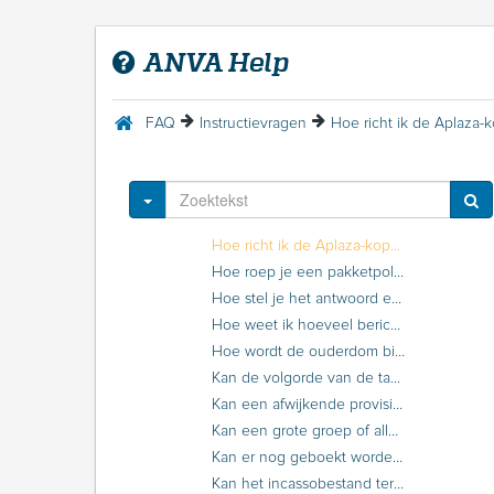
Hoe kan ik EFD’s automatisch beschikbaar stellen voor AWI?
Hoe kan je verwijzingen standaard aanvinken om toe te voegen aan de relatie-info?
ANVA Help
Hoe lang duurt een blokkering als ik de rate limit overschrijd?
Hoe leeg je afwezige labels?
Hoe moet de jaarafsluiting of jaarprocedure (ANFIN) uitgevoerd worden?
FAQ
Instructievragen
Hoe moet een excassobestand teruggezet worden?
Hoe moet een nieuw boekjaar geopend worden?
Hoe moet het bedrijfscertificaat verlengd worden?
Toggle Dropdown
Hoe ontvangt de maatschappij een adreswijziging?
Hoe richt ik de Aplaza-koppeling in op ANVA Hub?
Hoe roep je een pakketpolisblad opnieuw af?
Hoe stel je het antwoord emailadres in per gebruiker?
Hoe weet ik hoeveel berichten ik inschiet en of ik de rate limit ga overschrijden?
Hoe wordt de ouderdom bij debiteurenbewaking bepaald?
Kan de volgorde van de tabbladen in een scherm gewijzigd worden?
Kan een afwijkende provisie vastgehouden worden?
Kan een grote groep of alle PMI-berichten in één keer verwijderd worden?
Kan er nog geboekt worden op een afgesloten boekjaar?
Kan het incassobestand teruggezet worden?