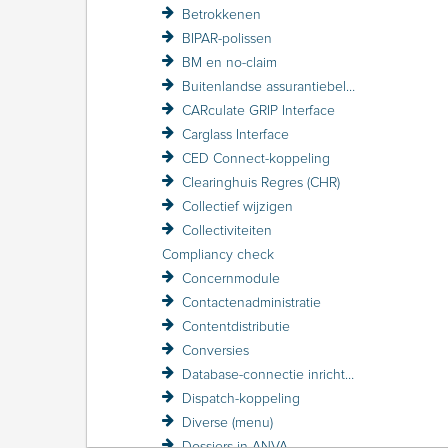
Betrokkenen
BIPAR-polissen
BM en no-claim
Buitenlandse assurantiebelasting BAB
CARculate GRIP Interface
Carglass Interface
CED Connect-koppeling
Clearinghuis Regres (CHR)
Collectief wijzigen
Collectiviteiten
Compliancy check
Concernmodule
Contactenadministratie
Contentdistributie
Conversies
Database-connectie inrichten
Dispatch-koppeling
Diverse (menu)
Dossiers in ANVA