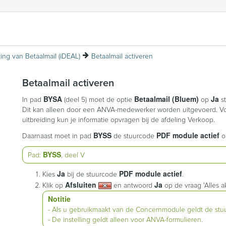
ting van Betaalmail (iDEAL)
Betaalmail activeren
Betaalmail activeren
BYSA
Betaalmail (Bluem)
Ja
In pad
(deel 5)
moet de optie
op
s
Dit kan alleen door een ANVA-medewerker worden uitgevoerd. Vo
uitbreiding kun je informatie opvragen bij de afdeling Verkoop.
BYSS
PDF module actief
Daarnaast moet in pad
de stuurcode
o
BYSS
Pad:
, deel V
Ja
PDF module actief
Kies
bij de stuurcode
.
Afsluiten
Ja
Klik op
en antwoord
op de vraag 'Alles a
Notitie
- Als u gebruikmaakt van de Concernmodule geldt de stu
- De instelling geldt alleen voor ANVA-formulieren.