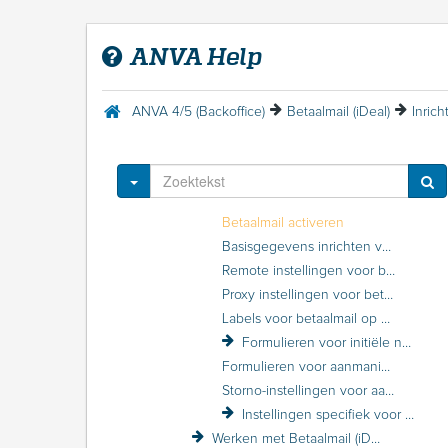
Avéro Achmea kortingsstructuur / VZP
AVG (privacy-wetgeving)
ANVA Help
AXA Volmachtmodule
Batchverwerking
Bedrijfscertificaat
ANVA 4/5 (Backoffice)
Betaalmail (iDeal)
Inrich
Beheer (menu)
Betaalmail (iDeal)
Inleiding Betaalmail (iDEAL)
Toggle Dropdown
Inrichting van Betaalmail (iDEAL)
Betaalmail activeren
Basisgegevens inrichten voor betaalmail
Remote instellingen voor betaalmail
Proxy instellingen voor betaalmail
Labels voor betaalmail op het relatiescherm plaatsen
Formulieren voor initiële nota aan incassowijzen koppelen
Formulieren voor aanmaningen en storneringen inrichten voor betaalmail
Storno-instellingen voor aanpassen betaalmail met Elektronisch dagafschrift
Instellingen specifiek voor AcceptEmail
Werken met Betaalmail (iDEAL)