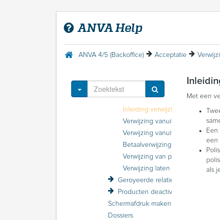
ANVA 4/5 (Backoffice)
Introductie ANVA
ANVA Help
Menu Help
Acceptatie
Inleiding Acceptatie
ANVA 4/5 (Backoffice)
Acceptatie
Acceptatie inrichten
Werken met relaties
Inleidi
Werken met polissen
Toggle Dropdown
Met een ve
Verwijzingen tussen relaties en polissen
Inleiding verwijzingen tussen relaties en polissen
Twee
sam
Verwijzing vanuit relatieniveau invoeren
Een 
Verwijzing vanuit polisniveau naar een relatie invoeren
een 
Betaalverwijzing invoeren
Poli
Verwijzing van polis naar polis invoeren
poli
Verwijzing laten vervallen
als 
Geroyeerde relaties en polissen
Producten deactiveren en activeren
Schermafdruk maken van een relatie of polis
Dossiers