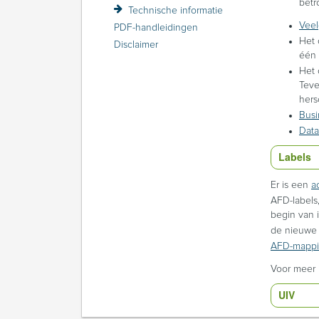
betr
Technische informatie
Veel
PDF-handleidingen
Het
Disclaimer
één 
Het
Teve
hers
Busi
Data
Labels
Er is een
a
AFD-labels
begin van 
de nieuwe 
AFD-mappi
Voor meer 
UIV