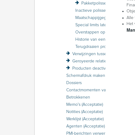
Pakketpolissen
Fina
Inactieve polissen en pakketten
Obje
Maatschappijgegevens in de polis raadplegen
Alle
Het 
Special limits laten accepteren door de maatschappij
Man
Overstappen op een nieuw product
Historie van een polis raadplegen
Terugdraaien prolongatie
Verwijzingen tussen relaties en polissen
Geroyeerde relaties en polissen
Producten deactiveren en activeren
Schermafdruk maken van een relatie of polis
Dossiers
Contactmomenten vastleggen
Betrokkenen
Memo's (Acceptatie)
Notities (Acceptatie)
Werklijst (Acceptatie)
Agenten (Acceptatie)
PMI-berichten verwerken in Acceptatie