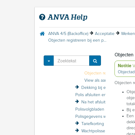
Menu Help
Acceptatie
ANVA Help
Inleiding Acceptatie
Acceptatie inrichten
Werken met relaties
ANVA 4/5 (Backoffice)
Acceptatie
Werken
Werken met polissen
Objecten registreren bij een polis of relatie
Polis zoeken
Polis invoeren
Objecten r
Kopie van een polis maken
Toggle Dropdown
Notitie
V
Verdeli
Objectadm
Objecten registreren
View als aanvraagformulier
Objecten re
Dekking bij een polis opgeven
Obje
Polis afsluiten en opslaan
obje
Na het afsluiten van een polis: polisvervolgacties
tota
Polisvolgbladen
Bij 
Een 
Polisgegevens wijzigen
dekk
Tariefkorting losse polissen (volmacht)
dire
Wachtpolissen
deze