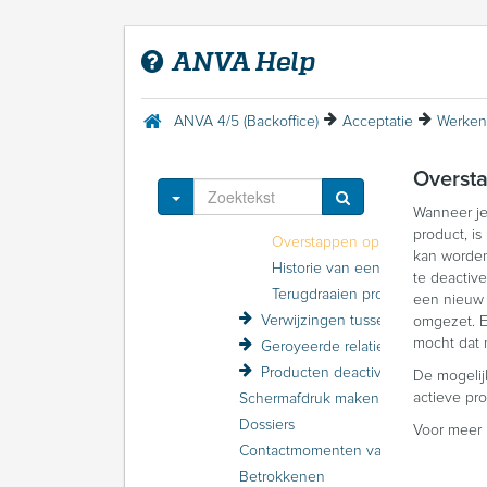
Na het afsluiten van een polis: polisvervolgacties
Polisvolgbladen
ANVA Help
Polisgegevens wijzigen
Tariefkorting losse polissen (volmacht)
Wachtpolissen
ANVA 4/5 (Backoffice)
Acceptatie
Werken
Pakketpolissen
Inactieve polissen en pakketten
Overst
Maatschappijgegevens in de polis raadplegen
Toggle Dropdown
Wanneer je
Special limits laten accepteren door de maatschappij
product, i
Overstappen op een nieuw product
kan worden
Historie van een polis raadplegen
te deactiv
Terugdraaien prolongatie
een nieuw 
Verwijzingen tussen relaties en polissen
omgezet. E
mocht dat n
Geroyeerde relaties en polissen
Producten deactiveren en activeren
De mogelij
actieve pro
Schermafdruk maken van een relatie of polis
Dossiers
Voor meer i
Contactmomenten vastleggen
Betrokkenen