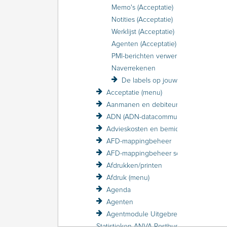
Memo's (Acceptatie)
Notities (Acceptatie)
Werklijst (Acceptatie)
Agenten (Acceptatie)
PMI-berichten verwerken in Acceptatie
Naverrekenen
De labels op jouw scherm in Acceptatie
Acceptatie (menu)
Aanmanen en debiteurenbewaking
ADN (ADN-datacommunicatie)
Advieskosten en bemiddelingskosten
AFD-mappingbeheer
AFD-mappingbeheer sessieverslagen
Afdrukken/printen
Afdruk (menu)
Agenda
Agenten
Agentmodule Uitgebreid
Statistieken ANVA Postbus raadplegen