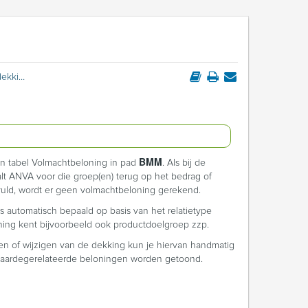
Volmachtbeloning in een dekking
BMM
n tabel Volmachtbeloning in pad
. Als bij de
 valt ANVA voor die groep(en) terug op het bedrag of
gevuld, wordt er geen volmachtbeloning gerekend.
 automatisch bepaald op basis van het relatietype
eloning kent bijvoorbeeld ook productdoelgroep zzp.
en of wijzigen van de dekking kun je hiervan handmatig
 waardegerelateerde beloningen worden getoond.