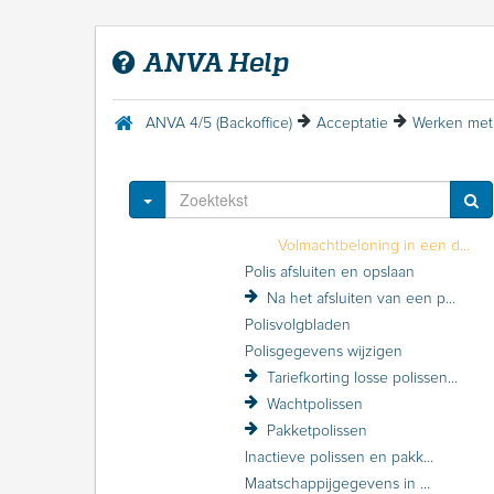
Menu Help
Acceptatie
ANVA Help
Inleiding Acceptatie
Acceptatie inrichten
Werken met relaties
ANVA 4/5 (Backoffice)
Acceptatie
Werken met 
Werken met polissen
Polis zoeken
Polis invoeren
Toggle Dropdown
Dekking bij een polis opgeven
Volmachtbeloning in een dekking
Polis afsluiten en opslaan
Na het afsluiten van een polis: polisvervolgacties
Polisvolgbladen
Polisgegevens wijzigen
Tariefkorting losse polissen (volmacht)
Wachtpolissen
Pakketpolissen
Inactieve polissen en pakketten
Maatschappijgegevens in de polis raadplegen