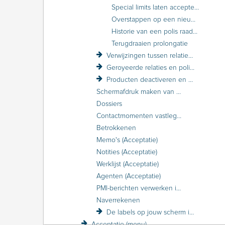
Special limits laten accepteren door de maatschappij
Overstappen op een nieuw product
Historie van een polis raadplegen
Terugdraaien prolongatie
Verwijzingen tussen relaties en polissen
Geroyeerde relaties en polissen
Producten deactiveren en activeren
Schermafdruk maken van een relatie of polis
Dossiers
Contactmomenten vastleggen
Betrokkenen
Memo's (Acceptatie)
Notities (Acceptatie)
Werklijst (Acceptatie)
Agenten (Acceptatie)
PMI-berichten verwerken in Acceptatie
Naverrekenen
De labels op jouw scherm in Acceptatie
Acceptatie (menu)