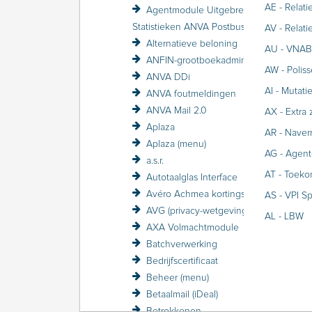
AE - Relat
Agentmodule Uitgebreid
Statistieken ANVA Postbus raadplegen
AV - Rela
Alternatieve beloning
AU - VNA
ANFIN-grootboekadministratie
AW - Polis
ANVA DDi
AI - Mutati
ANVA foutmeldingen
ANVA Mail 2.0
AX - Extra
Aplaza
AR - Naver
Aplaza (menu)
AG - Agent
a.s.r.
AT - Toeko
Autotaalglas Interface
Avéro Achmea kortingsstructuur / VZP
AS - VPI Sp
AVG (privacy-wetgeving)
AL - LBW
AXA Volmachtmodule
Batchverwerking
Bedrijfscertificaat
Beheer (menu)
Betaalmail (iDeal)
Betrokkenen