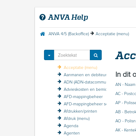
Welkom in de ANVA Help
ANVA Help
FAQ
Release-informatie
Contact met ANVA
ANVA 4/5 (Backoffice)
Acceptatie (menu)
ANVA 4/5 (Backoffice)
Introductie ANVA
Acc
Menu Help
Toggle Dropdown
Acceptatie
Acceptatie (menu)
In dit
Aanmanen en debiteurenbewaking
ADN (ADN-datacommunicatie)
AN - Naam
Advieskosten en bemiddelingskosten
AC - Postc
AFD-mappingbeheer
AP - Poliss
AFD-mappingbeheer sessieverslagen
Afdrukken/printen
AB - Betr
Afdruk (menu)
AO - Poli
Agenda
AK - Kent
Agenten