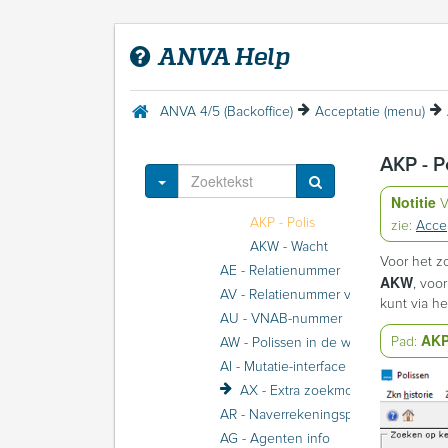
Menu Help
Acceptatie
ANVA Help
Acceptatie (menu)
AN - Naam zoeken
AC - Postcode zoeken
ANVA 4/5 (Backoffice)
Acceptatie (menu)
AP - Polissen per relatie
AB - Betrokkene zoeken
AKP - P
AO - Polisnummer zoeken
Toggle Dropdown
AK - Kenteken zoeken
Notitie
V
AKP - Polis
zie:
Acce
AKW - Wacht
Voor het z
AE - Relatienummer
AKW
, voo
AV - Relatienummer volgnummer
kunt via h
AU - VNAB-nummer
AK
Pad:
AW - Polissen in de wacht
AI - Mutatie-interface
AX - Extra zoekmogelijkheden
AR - Naverrekeningsprocedure
AG - Agenten info