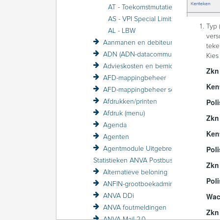
AT - Toekomstmutaties
AS - VPI Special Limits
Typ 
AL - LBW
vers
Aanmanen en debiteurenbewaking
teke
ADN (ADN-datacommunicatie)
Kies
Advieskosten en bemiddelingskosten
Zkn 
AFD-mappingbeheer
Ken
AFD-mappingbeheer sessieverslagen
Poli
Afdrukken/printen
Afdruk (menu)
Zkn
Agenda
Ken
Agenten
Pol
Agentmodule Uitgebreid
Statistieken ANVA Postbus raadplegen
Zkn
Alternatieve beloning
Pol
ANFIN-grootboekadministratie
Wa
ANVA DDi
ANVA foutmeldingen
Zkn
ANVA Mail 2.0