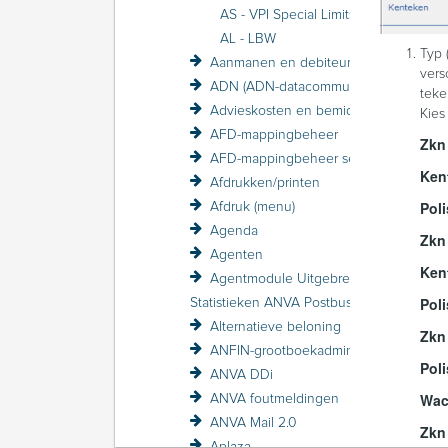
AS - VPI Special Limits
AL - LBW
Typ 
Aanmanen en debiteurenbewaking
vers
ADN (ADN-datacommunicatie)
teke
Advieskosten en bemiddelingskosten
Kies
AFD-mappingbeheer
Zkn 
AFD-mappingbeheer sessieverslagen
Ken
Afdrukken/printen
Poli
Afdruk (menu)
Agenda
Zkn
Agenten
Ken
Agentmodule Uitgebreid
Pol
Statistieken ANVA Postbus raadplegen
Alternatieve beloning
Zkn
ANFIN-grootboekadministratie
Pol
ANVA DDi
Wa
ANVA foutmeldingen
ANVA Mail 2.0
Zkn
Aplaza