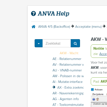
Acceptatie
Acceptatie (menu)
ANVA Help
AN - Naam zoeken
AC - Postcode zoeken
AP - Polissen per relatie
ANVA 4/5 (Backoffice)
Acceptatie (menu)
AB - Betrokkene zoeken
AO - Polisnummer zoeken
AKW - 
AK - Kenteken zoeken
Toggle Dropdown
AKP - Polis
Notitie
V
AKW - Wacht
zie:
Acce
AE - Relatienummer
Voor het z
AV - Relatienummer volgnummer
AKW
, voo
AU - VNAB-nummer
kunt via h
AW - Polissen in de wacht
AK
Pad:
AI - Mutatie-interface
AX - Extra zoekmogelijkheden
AR - Naverrekeningsprocedure
AG - Agenten info
AT - Toekomstmutaties