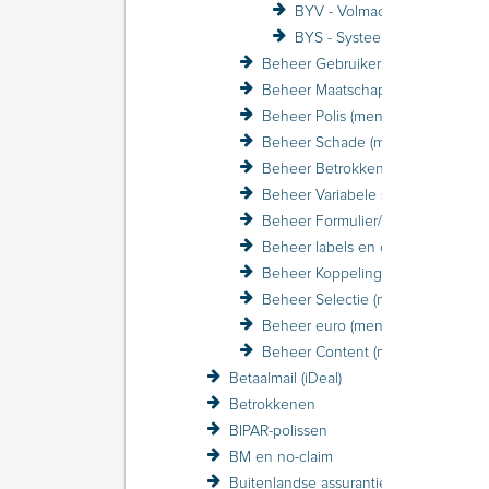
BYV - Volmacht
BYS - Systeeminstellingen
Beheer Gebruiker (menu)
Beheer Maatschappij (menu)
Beheer Polis (menu)
Beheer Schade (menu)
Beheer Betrokkene (menu)
Beheer Variabele schermen (menu)
Beheer Formulier/Printer (menu)
Beheer labels en coderingen (menu)
Beheer Koppelingen (menu)
Beheer Selectie (menu)
Beheer euro (menu)
Beheer Content (menu)
Betaalmail (iDeal)
Betrokkenen
BIPAR-polissen
BM en no-claim
Buitenlandse assurantiebelasting BAB