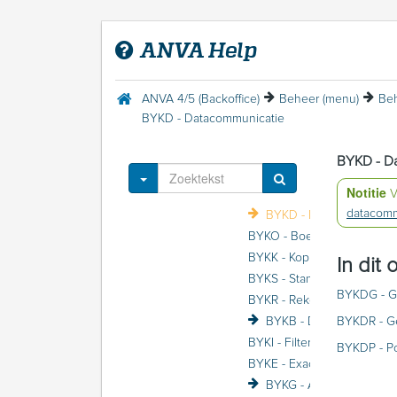
AVG (privacy-wetgeving)
AXA Volmachtmodule
ANVA Help
Batchverwerking
Bedrijfscertificaat
Beheer (menu)
ANVA 4/5 (Backoffice)
Beheer (menu)
Beh
Beheer Systeem (menu)
BYKD - Datacommunicatie
BYC - Concern
BYK - Kantoor
BYKD - D
BYKA - NAW gegevens
Toggle Dropdown
Notitie
V
datacomm
BYKD - Datacommunicat
BYKO - Boekhouding
BYKK - K
In dit
BYKS - Standaard
BYKDG - G
BYKR - Rekengeg
BYKDR - G
BYKI - Filter per kantoor
BYKDP - Po
BYKE - Exa
BYKG - AVG