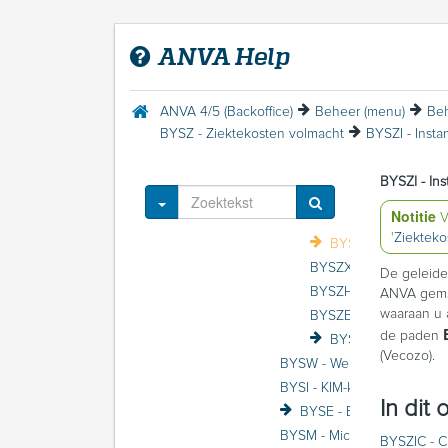
BYSA - ANVA systeemge
BYSS - Stuurcodes
ANVA Help
BYSF - Financieel
BYSU - Update informat
BYSX - Externe applicat
ANVA 4/5 (Backoffice)
Beheer (menu)
Beh
BYSZ - Ziektekosten volmacht
BYSZI - Insta
BYSZA - Maatschappij
BYSZI - Ins
Toggle Dropdown
Notitie
V
'
Ziekteko
BYSZI - Instanties
De geleide
ANVA gemaa
waaraan u 
BYSZB - Basisgegeve
de paden
BYSZD - Schadedos
(Vecozo).
BYSW - Werklijst instellinge
BYSI - KIM-koppelingen
In dit
BYSM - Micro-services
BYSZIC - 