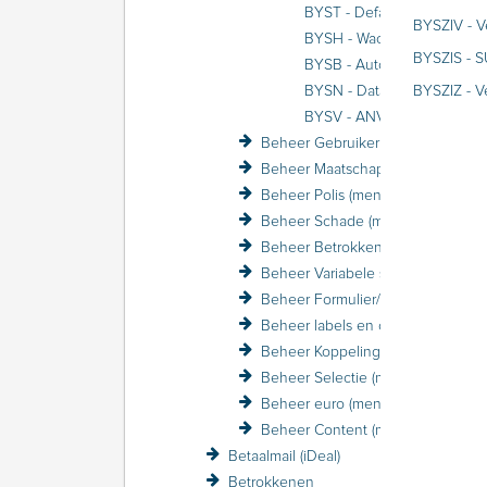
BYST - Default seg
BYSZIV - V
BYSH - Wac
BYSZIS - 
BYSB - Autom. BM-co
BYSN - Database-connecti
BYSZIZ - 
BYSV - ANVA DWH S3
Beheer Gebruiker (menu)
Beheer Maatschappij (menu)
Beheer Polis (menu)
Beheer Schade (menu)
Beheer Betrokkene (menu)
Beheer Variabele schermen (menu)
Beheer Formulier/Printer (menu)
Beheer labels en coderingen (menu)
Beheer Koppelingen (menu)
Beheer Selectie (menu)
Beheer euro (menu)
Beheer Content (menu)
Betaalmail (iDeal)
Betrokkenen