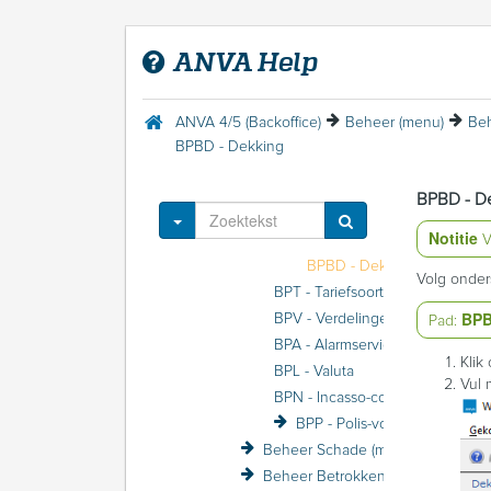
Bedrijfscertificaat
Beheer (menu)
ANVA Help
Beheer Systeem (menu)
Beheer Gebruiker (menu)
Beheer Maatschappij (menu)
ANVA 4/5 (Backoffice)
Beheer (menu)
Beh
Beheer Polis (menu)
BPBD - Dekking
BPI - Indexcijfers
BPB - Branche en dekking
BPBD - D
BPBH - Hoofdbranche
Toggle Dropdown
Notitie
BPBB - Branche
V
BPBD - Dekking
Volg onder
BPT - Tariefsoort
BP
BPV - Verdelingen
Pad:
BPA - Alarmservice organisatie
Klik
BPL - Valuta
Vul 
BPN - Incasso-codes
BPP - Polis-volgbladen
Beheer Schade (menu)
Beheer Betrokkene (menu)