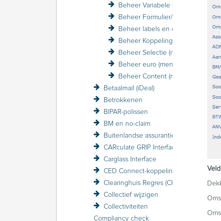
Beheer Variabele schermen (menu)
Beheer Formulier/Printer (menu)
Beheer labels en coderingen (menu)
Beheer Koppelingen (menu)
Beheer Selectie (menu)
Beheer euro (menu)
Beheer Content (menu)
Betaalmail (iDeal)
Betrokkenen
BIPAR-polissen
BM en no-claim
Buitenlandse assurantiebelasting BAB
CARculate GRIP Interface
Carglass Interface
Veld
CED Connect-koppeling
Clearinghuis Regres (CHR)
Dek
Collectief wijzigen
Omsc
Collectiviteiten
Omsc
Compliancy check