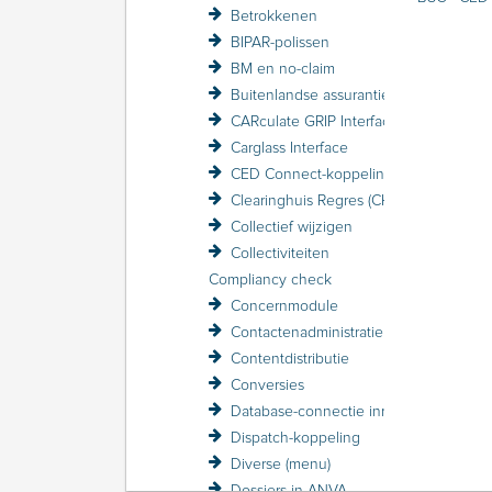
Betrokkenen
BIPAR-polissen
BM en no-claim
Buitenlandse assurantiebelasting BAB
CARculate GRIP Interface
Carglass Interface
CED Connect-koppeling
Clearinghuis Regres (CHR)
Collectief wijzigen
Collectiviteiten
Compliancy check
Concernmodule
Contactenadministratie
Contentdistributie
Conversies
Database-connectie inrichten
Dispatch-koppeling
Diverse (menu)
Dossiers in ANVA