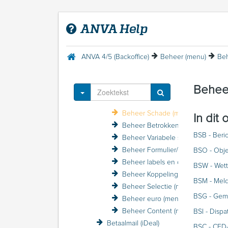
AVG (privacy-wetgeving)
AXA Volmachtmodule
ANVA Help
Batchverwerking
Bedrijfscertificaat
Beheer (menu)
ANVA 4/5 (Backoffice)
Beheer (menu)
Beh
Beheer Systeem (menu)
Beheer Gebruiker (menu)
Behee
Beheer Maatschappij (menu)
Toggle Dropdown
Beheer Polis (menu)
Beheer Schade (menu)
In dit
Beheer Betrokkene (menu)
BSB - Beri
Beheer Variabele schermen (menu)
Beheer Formulier/Printer (menu)
BSO - Obje
Beheer labels en coderingen (menu)
BSW - Wette
Beheer Koppelingen (menu)
BSM - Meld
Beheer Selectie (menu)
BSG - Gemi
Beheer euro (menu)
Beheer Content (menu)
BSI - Dispa
Betaalmail (iDeal)
BSC - CED