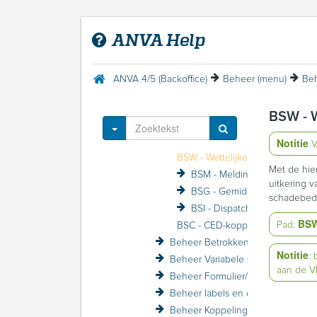
Bedrijfscertificaat
Beheer (menu)
ANVA Help
Beheer Systeem (menu)
Beheer Gebruiker (menu)
Beheer Maatschappij (menu)
ANVA 4/5 (Backoffice)
Beheer (menu)
Beh
Beheer Polis (menu)
Beheer Schade (menu)
BSW - W
BSB - Bericht soorten
Toggle Dropdown
BSO - Object soorten
Notitie
V
BSW - Wettelijke rente
Met de hie
BSM - Melding en rekening van schade
uitkering v
BSG - Gemiddelde reservering
schadebed
BSI - Dispatch
BS
Pad:
BSC - CED-koppeling
Beheer Betrokkene (menu)
Notitie
:
Beheer Variabele schermen (menu)
aan de 
Beheer Formulier/Printer (menu)
Beheer labels en coderingen (menu)
Beheer Koppelingen (menu)