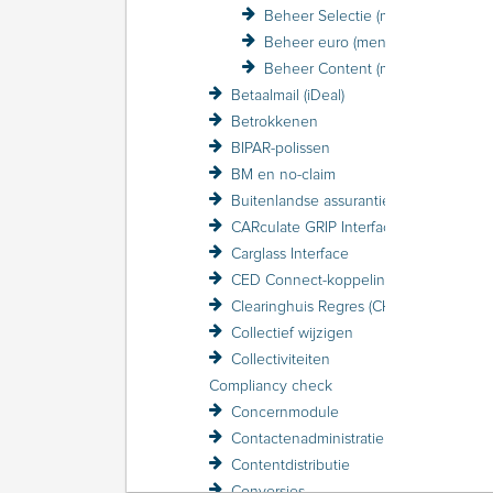
Beheer Selectie (menu)
Beheer euro (menu)
Beheer Content (menu)
Betaalmail (iDeal)
Betrokkenen
BIPAR-polissen
BM en no-claim
Buitenlandse assurantiebelasting BAB
CARculate GRIP Interface
Carglass Interface
CED Connect-koppeling
Clearinghuis Regres (CHR)
Collectief wijzigen
Collectiviteiten
Compliancy check
Concernmodule
Contactenadministratie
Contentdistributie
Conversies