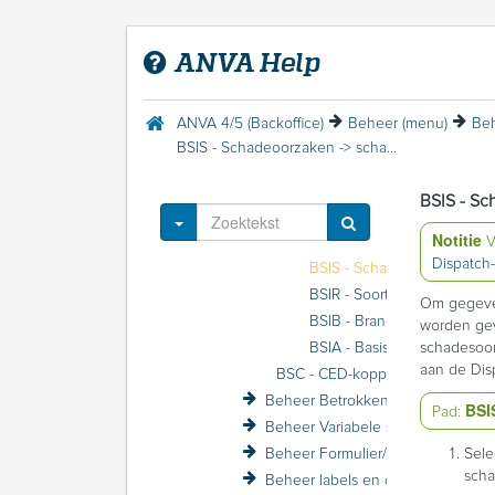
Beheer Maatschappij (menu)
Beheer Polis (menu)
ANVA Help
Beheer Schade (menu)
BSB - Bericht soorten
BSO - Object soorten
ANVA 4/5 (Backoffice)
Beheer (menu)
Beh
BSW - Wettelijke rente
BSIS - Schadeoorzaken -> schadesoorten
BSM - Melding en rekening van schade
BSG - Gemiddelde reservering
BSIS - Sc
BSI - Dispatch
Toggle Dropdown
Notitie
V
BSIO - Bran
Dispatch
BSIS - Schadeoorzaken -> 
BSIR - Soo
Om gegeven
BSIB - Brandstofsoorten
worden gev
schadesoor
BSIA - Basis
aan de Dis
BSC - CED-koppeling
Beheer Betrokkene (menu)
BSI
Pad:
Beheer Variabele schermen (menu)
Beheer Formulier/Printer (menu)
Sele
scha
Beheer labels en coderingen (menu)