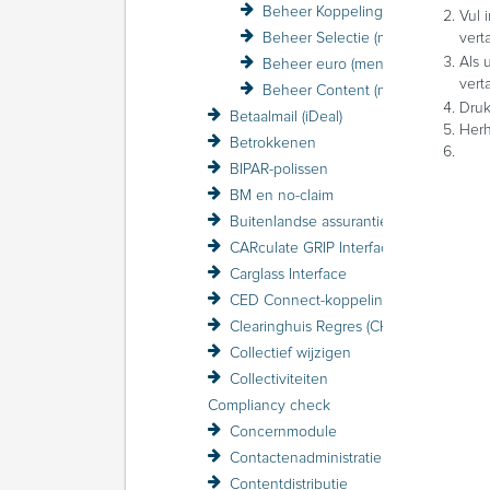
Beheer Koppelingen (menu)
Vul 
Beheer Selectie (menu)
verta
Als 
Beheer euro (menu)
vert
Beheer Content (menu)
Druk
Betaalmail (iDeal)
Herh
Betrokkenen
BIPAR-polissen
BM en no-claim
Buitenlandse assurantiebelasting BAB
CARculate GRIP Interface
Carglass Interface
CED Connect-koppeling
Clearinghuis Regres (CHR)
Collectief wijzigen
Collectiviteiten
Compliancy check
Concernmodule
Contactenadministratie
Contentdistributie