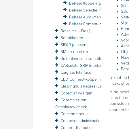
Dek
Beheer Koppelingen (menu)
Sch
Beheer Selectie (menu)
Sald
Beheer euro (menu)
Vast
Vrij
Beheer Content (menu)
Bemi
Betaalmail (iDeal)
Advi
Betrokkenen
Voor
BIPAR-polissen
Aanm
BM en no-claim
Obje
Nave
Buitenlandse assurantiebelasting BAB
Verd
CARculate GRIP Interface
Pool
Carglass Interface
U kunt de 
CED Connect-koppeling
maakt of o
Clearinghuis Regres (CHR)
In de besc
Collectief wijzigen
uit dat u d
Collectiviteiten
bouwsteen v
Compliancy check
voor het b
Concernmodule
Contactenadministratie
Contentdistributie