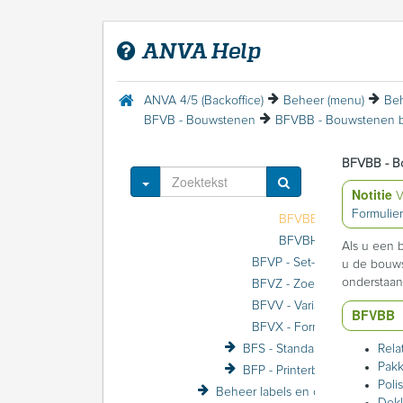
Beheer Polis (menu)
Beheer Schade (menu)
ANVA Help
Beheer Betrokkene (menu)
Beheer Variabele schermen (menu)
Beheer Formulier/Printer (menu)
ANVA 4/5 (Backoffice)
Beheer (menu)
Beh
BFV - Variabele formulieren
BFVB - Bouwstenen
BFVS - Formuliersoorten
BFVF - Formulieren
BFVBB - B
BFVB - Bouwstenen
Toggle Dropdown
Notitie
V
Formulier
Als u een 
BFVP - 
u de bouws
onderstaan
BFVZ - Zoekmogelijkheid labe
BFVV - Variabele adresserin
BFVBB
BFVX - 
BFS - Standaardformulieren
Rela
Pakk
BFP - Printerbeheer
Polis
Beheer labels en coderingen (menu)