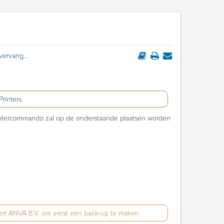
BFPI - Printerinstelling vervangen
Printers
.
 printercommando zal op de onderstaande plaatsen worden
seert ANVA B.V. om eerst een back-up te maken.