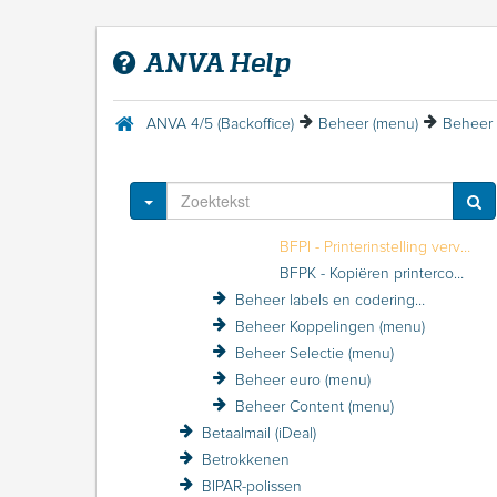
Beheer Formulier/Printer (menu)
BFV - Variabele formulieren
ANVA Help
BFS - Standaardformulieren
BFP - Printerbeheer
BFPS - Printersoorten
ANVA 4/5 (Backoffice)
Beheer (menu)
Beheer 
BFPP - Printers
BFPC - Printercommando
BFPN - Printercommando per printersoort
Toggle Dropdown
BFPT - Printers toekennen aan gebruikers
BFPI - Printerinstelling vervangen
BFPK - Kopiëren printercommando's
Beheer labels en coderingen (menu)
Beheer Koppelingen (menu)
Beheer Selectie (menu)
Beheer euro (menu)
Beheer Content (menu)
Betaalmail (iDeal)
Betrokkenen
BIPAR-polissen