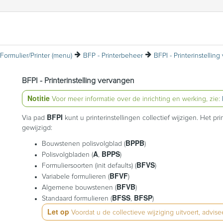
Formulier/Printer (menu)
BFP - Printerbeheer
BFPI - Printerinstelling vervangen
Notitie
Voor meer informatie over de inrichting en werking, zie:
BFPI
Via pad
kunt u printerinstellingen collectief wijzigen. Het
gewijzigd:
BPPB
Bouwstenen polisvolgblad (
)
A
BPPS
Polisvolgbladen (
,
)
BFVS
Formuliersoorten (init defaults) (
)
BFVF
Variabele formulieren (
)
BFVB
Algemene bouwstenen (
)
BFSS
BFSP
Standaard formulieren (
,
)
Let op
Voordat u de collectieve wijziging uitvoert, advi