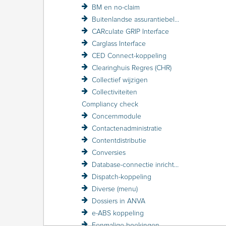
BM en no-claim
Buitenlandse assurantiebelasting BAB
CARculate GRIP Interface
Carglass Interface
CED Connect-koppeling
Clearinghuis Regres (CHR)
Collectief wijzigen
Collectiviteiten
Compliancy check
Concernmodule
Contactenadministratie
Contentdistributie
Conversies
Database-connectie inrichten
Dispatch-koppeling
Diverse (menu)
Dossiers in ANVA
e-ABS koppeling
Eenmalige boekingen