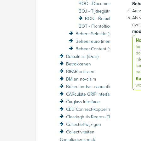
Sch
BOO - Documenten
Ant
BOJ - Tijdregistratie
Als 
BON - Betaalmail (voorheen FiNBOX)
over
BOT - Frontoffice Beheer
mod
Beheer Selectie (menu)
No
Beheer euro (menu)
fa
Beheer Content (menu)
do
Betaalmail (iDeal)
in
Betrokkenen
ka
BIPAR-polissen
na
Ka
BM en no-claim
wo
Buitenlandse assurantiebelasting BAB
CARculate GRIP Interface
Carglass Interface
CED Connect-koppeling
Clearinghuis Regres (CHR)
Collectief wijzigen
Collectiviteiten
Compliancy check