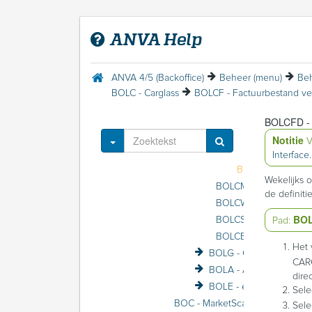
BOW - WAM (Waarborgfonds motorverkeer)
BOM - Anvamail
ANVA Help
BOD - DDi
BOH - Voertuigendatabases beheer
BOB - SBI-codes (voorheen BIK)
ANVA 4/5 (Backoffice)
Beheer (menu)
Beh
BOL - Auto(ruit)herstellers
BOLC - Carglass
BOLC - Carglass
BOLCFD - D
Toggle Dropdown
Notitie
V
BOLCFP - Proefve
Interface.
Wekelijks 
de definiti
BO
BOLCS - Schadesoort 
Pad:
BOLCB - Basisgegeve
Het 
BOLG - CARculate GRIP
CARG
BOLA - Autotaalglas
dire
BOLE - eXchange
Sele
BOC - MarketScan / VRA
Sele