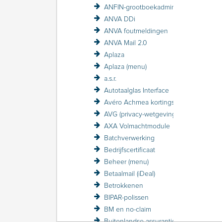
ANFIN-grootboekadministratie
ANVA DDi
ANVA foutmeldingen
ANVA Mail 2.0
Aplaza
Aplaza (menu)
a.s.r.
Autotaalglas Interface
Avéro Achmea kortingsstructuur / VZP
AVG (privacy-wetgeving)
AXA Volmachtmodule
Batchverwerking
Bedrijfscertificaat
Beheer (menu)
Betaalmail (iDeal)
Betrokkenen
BIPAR-polissen
BM en no-claim
Buitenlandse assurantiebelasting BAB