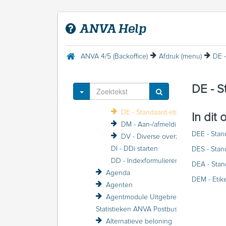
Advieskosten en bemiddelingskosten
AFD-mappingbeheer
ANVA Help
AFD-mappingbeheer sessieverslagen
Afdrukken/printen
Afdruk (menu)
ANVA 4/5 (Backoffice)
Afdruk (menu)
DE -
DO - Opbouwen afgeroepen formulieren
DA - Afdrukken van schijf
DE - S
DP - Portefeuille-overzichten
Toggle Dropdown
DF - Formulieren volgens selectie
DE - Standaard etiketten
In dit
DM - Aan-/afmeldingen
DEE - Stan
DV - Diverse overzichten
DI - DDi starten
DES - Stan
DD - Indexformulieren volgens selectie
DEA - Stan
Agenda
DEM - Etike
Agenten
Agentmodule Uitgebreid
Statistieken ANVA Postbus raadplegen
Alternatieve beloning