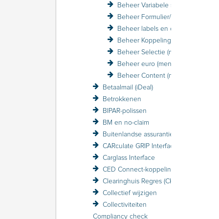
Beheer Variabele schermen (menu)
Beheer Formulier/Printer (menu)
Beheer labels en coderingen (menu)
Beheer Koppelingen (menu)
Beheer Selectie (menu)
Beheer euro (menu)
Beheer Content (menu)
Betaalmail (iDeal)
Betrokkenen
BIPAR-polissen
BM en no-claim
Buitenlandse assurantiebelasting BAB
CARculate GRIP Interface
Carglass Interface
CED Connect-koppeling
Clearinghuis Regres (CHR)
Collectief wijzigen
Collectiviteiten
Compliancy check