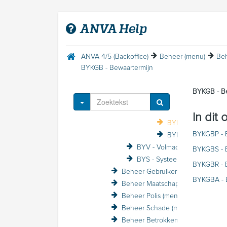
BYKD - Datacommunicat
ANVA Help
BYKO - Boekhouding
BYKK - K
BYKS - Standaard
ANVA 4/5 (Backoffice)
Beheer (menu)
Beh
BYKR - Rekengeg
BYKGB - Bewaartermijn
BYKI - Filter per kantoor
BYKGB - Be
BYKE - Exa
Toggle Dropdown
BYKG - AVG
In dit
BYKGB - Bewaarter
BYKGBP - B
BYKGT - Toegang
BYV - Volmacht
BYKGBS - 
BYS - Systeeminstellingen
BYKGBR - B
Beheer Gebruiker (menu)
BYKGBA - B
Beheer Maatschappij (menu)
Beheer Polis (menu)
Beheer Schade (menu)
Beheer Betrokkene (menu)