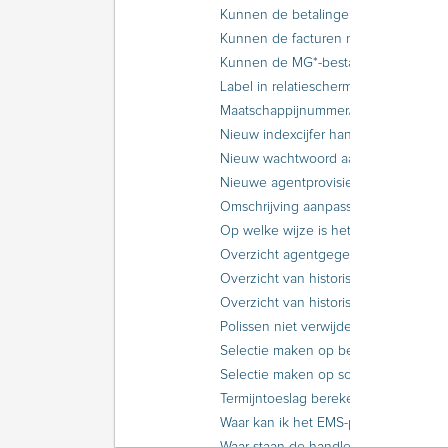
Kunnen de betalingen naar Excel geëxporteerd worden?
Kunnen de facturen naar Excel geëxporteerd worden?
Kunnen de MG*-bestanden gekopieerd worden?
Label in relatiescherm slechts door enkele gebruikers te muteren
Maatschappijnummer/POR-code bepalen voor nieuwe volmacht
Nieuw indexcijfer handmatig toepassen
Nieuw wachtwoord aanvragen voor TIME EMS postbus
Nieuwe agentprovisie in bestaande polissen zetten
Omschrijving aanpassen van een ANVA Word-bouwsteen
Op welke wijze is het teken voor premiepromillage af te drukken?
Overzicht agentgegevens maken met behulp van een selectie
Overzicht van historische financiële mutaties als periodes nog open staan
Overzicht van historische financiële mutaties exporteren of als bestand versturen
Polissen niet verwijderen ondanks bereiken bewaartermijn AVG
Selectie maken op betrokkenen en/of verwijzingen uit de relatie-/polisgegevens
Selectie maken op schades zonder agenda
Termijntoeslag berekend over bruto premie ipv over netto premie
Waar kan ik het EMS-postbusnummer vinden?
Waar staan de handleidingen en GIM-berichten voor Extern tariferen IPC