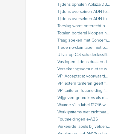
Tijdens ophalen Aplaza/DBS foutmelding ‘CAS-5701 Required credentials not available’
Tijdens overseinen ADN foutmelding 'H00003: Problemen met de datacommunicatiesessie'
Tijdens overseinen ADN foutmelding 'H00004: De vorige ADN-sessie is niet goed verlopen'
Toeslag wordt onterecht berekend over de minimum premie van het basistarief
Totalen borderel kloppen niet bij prolongatie provinciaal
Traag zoeken met Concernmodule
Trede no-claimtabel niet opgehoogd bij prolongatie
Uitval op CIS schadeclassificaties
Vastlopen tijdens draaien definitieve prolongatie
Verzekeringsvorm niet te wijzigen in UIV-polis
VPI Acceptatie: voorwaarden niet zichtbaar bij niet-akkoord acceptatie
VPI extern tariferen geeft foutmelding 'foutcode 3001; Het opstarten van de GIM transactie is mislukt'
VPI tariferen foutmelding 'CASExc - Invaldid Argument: bericht.inhoud.gimData is null or empty'
Vrijgeven gebruikers als niemand kan inloggen in ANVA
Waarde <1 in label 13746 wordt niet afgedrukt als waarde ‘0’ bij eXchange.
Werklijstitems niet zichtbaar bij 1 gebruiker
Foutmeldingen e-ABS
Verkeerde labels bij velden identificerende gegevens in Schade
Problemen met ANVA-schermen