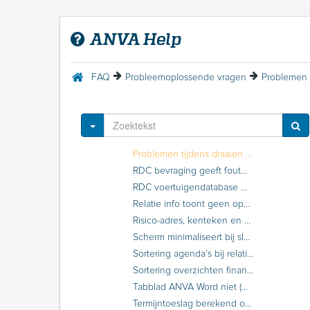
Onterechte melding bij debiteurenbewaking over aanmanen per batchcategorie agent
Onterechte vraag over aanpassen postcode in polissen
ANVA Help
Opbouwen formulieren geeft melding 'formulier wordt al opgebouwd door...'
Ophalen Aplaza blijft op 0% staan
Opheffen retour maatschappij niet aanwezig bij factuur
FAQ
Probleemoplossende vragen
Output Postex wordt ten onrechte per e-mail verstuurd naar de relatie
Overzicht Totaal saldo (FFOFTS en FFOFTX) per kantoor ipv per concern
Polisvolgblad bouwsteen is niet zichtbaar in lijst te kopiëren bouwstenen
Toggle Dropdown
Polisvolgblad wordt niet geprint
Problemen tijdens draaien financiële verwerking
RDC bevraging geeft foutmelding RDC VTS koppeling - statuscode fout
RDC voertuigendatabase mogelijke foutmeldingen
Relatie info toont geen opbrengst
Risico-adres, kenteken en autogegevens onterecht in polisoverzicht
Scherm minimaliseert bij sluiten pad BOAG of BVPU
Sortering agenda’s bij relatie niet op datum
Sortering overzichten financiële verwerking niet correct
Tabblad ANVA Word niet (meer) aanwezig
Termijntoeslag berekend over bruto premie ipv over netto premie