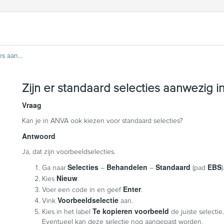
Zijn er standaard selecties aanwezig in ANVA?
Zijn er standaard selecties aanwezig 
Vraag
Kan je in ANVA ook kiezen voor standaard selecties?
Antwoord
Ja, dat zijn voorbeeldselecties.
Selecties
Behandelen
Standaard
EBS
Ga naar
–
–
(pad
)
Nieuw
Kies
.
Enter
Voer een code in en geef
.
Voorbeeldselectie
Vink
aan.
Te kopieren voorbeeld
Kies in het label
de juiste selectie.
Eventueel kan deze selectie nog aangepast worden.