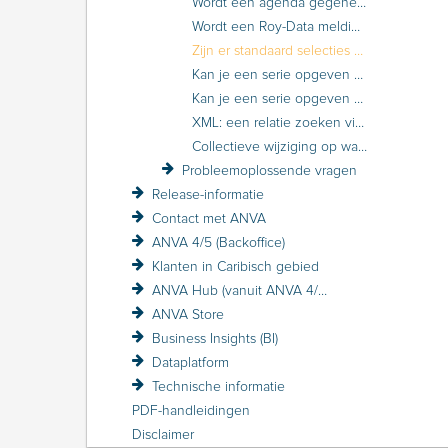
Wordt een agenda gegenereerd bij terugkoppeling Roy-Data als te veel schadevrije jaren is opgegeven?
Wordt een Roy-Data melding aangemaakt bij opschorting of herstel opschorting?
Zijn er standaard selecties aanwezig in ANVA?
Kan je een serie opgeven voor relatienummers?
Kan je een serie opgeven voor relatienummers?
XML: een relatie zoeken via index
Collectieve wijziging op wachtpolissen
Probleemoplossende vragen
Release-informatie
Contact met ANVA
ANVA 4/5 (Backoffice)
Klanten in Caribisch gebied
ANVA Hub (vanuit ANVA 4/5)
ANVA Store
Business Insights (BI)
Dataplatform
Technische informatie
PDF-handleidingen
Disclaimer