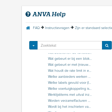
Selectie maken op betrokkenen en/of verwijzingen uit de relatie-/polisgegevens
Selectie maken op schades zonder agenda
ANVA Help
Termijntoeslag berekend over bruto premie ipv over netto premie
Waar kan ik het EMS-postbusnummer vinden?
FAQ
Instructievragen
Waar staan de handleidingen en GIM-berichten voor Extern tariferen IPC
Waarom staat in het label 99948 Betalingskenmerk van een aanmaning het relatienummer i.p.v. het factuurnummer?
Waarom staat label 98105 bij afwezige labels?
Toggle Dropdown
Wanneer moet je een back-up maken?
Wat betekenen de functies in het GIM-registratiebericht (BOAM)?
Wat gebeurt er bij een blokkering door de rate limiting maatregel? Welke error ontvang ik?
Wat gebeurt er met (nieuwe) berichten die tijdens een blokkering, door het overschrijden van de rate limit, worden ingeschoten?
Wat houdt de rate limit in en welke restrictie is er actief?
Welke aanbieders werken met Aplaza?
Welke labels gevuld voor (laatste) wijzigingsdatum bij collectieve wijziging?
Welke voertuigkoppeling is geactiveerd?
Werklijstitems met uitval inzien binnen concern
Worden verzamelfacturen meegenomen bij wijzigen relatie-/volgnummer?
Wordt bij het inschieten van een XML ook een Roy-Databevraging uitgevoerd?