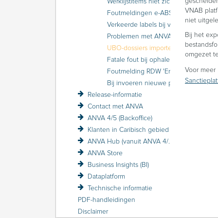
gescheiden
Werklijstitems niet zichtbaar bij 1 gebruiker
VNAB platf
Foutmeldingen e-ABS
niet uitge
Verkeerde labels bij velden identificerende gegevens in Schade
Bij het exp
Problemen met ANVA-schermen
bestandsfo
UBO-dossiers importeren lukt niet
omgezet te
Fatale fout bij ophalen documenten uit e-ABS
Voor meer 
Foutmelding RDW 'Error no credential found for key: RDW'
Sanctiepla
Bij invoeren nieuwe polis melding 'Let op!...'
Release-informatie
Contact met ANVA
ANVA 4/5 (Backoffice)
Klanten in Caribisch gebied
ANVA Hub (vanuit ANVA 4/5)
ANVA Store
Business Insights (BI)
Dataplatform
Technische informatie
PDF-handleidingen
Disclaimer