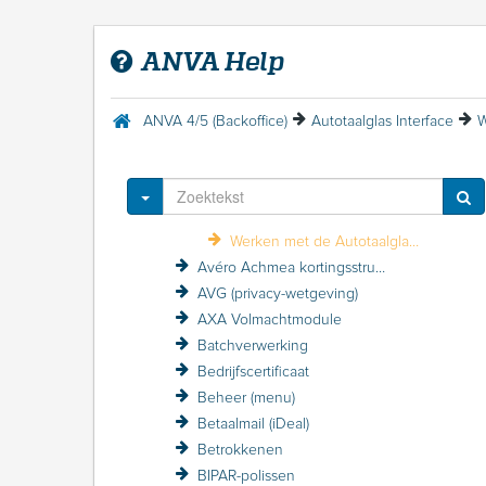
ANVA foutmeldingen
ANVA Mail 2.0
ANVA Help
Aplaza
Aplaza (menu)
a.s.r.
ANVA 4/5 (Backoffice)
Autotaalglas Interface
Autotaalglas Interface
Wat is de Autotaalglas Interface
Stappenplan Autotaalglas Interface
Toggle Dropdown
Inrichten Autotaalglas Interface
Werken met de Autotaalglas Interface
Avéro Achmea kortingsstructuur / VZP
AVG (privacy-wetgeving)
AXA Volmachtmodule
Batchverwerking
Bedrijfscertificaat
Beheer (menu)
Betaalmail (iDeal)
Betrokkenen
BIPAR-polissen