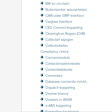
BM en no-claim
Buitenlandse assurantiebelasting BAB
CARculate GRIP Interface
Carglass Interface
CED Connect-koppeling
Clearinghuis Regres (CHR)
Collectief wijzigen
Collectiviteiten
Compliancy check
Concernmodule
Contactenadministratie
Contentdistributie
Conversies
Database-connectie inrichten
Dispatch-koppeling
Diverse (menu)
Dossiers in ANVA
e-ABS koppeling
Eenmalige boekingen