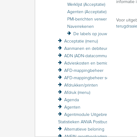
informatie
Werklijst (Acceptatie)
Agenten (Acceptatie)
PMI-berichten verwerken in Acceptatie
Voor uitgeb
terugdraai
Naverrekenen
De labels op jouw scherm in Acceptatie
Acceptatie (menu)
Aanmanen en debiteurenbewaking
ADN (ADN-datacommunicatie)
Advieskosten en bemiddelingskosten
AFD-mappingbeheer
AFD-mappingbeheer sessieverslagen
Afdrukken/printen
Afdruk (menu)
Agenda
Agenten
Agentmodule Uitgebreid
Statistieken ANVA Postbus raadplegen
Alternatieve beloning
ANFIN-grootboekadministratie