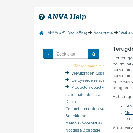
Polisgegevens wijzigen
Tariefkorting losse polissen (volmacht)
ANVA Help
Wachtpolissen
Pakketpolissen
Inactieve polissen en pakketten
ANVA 4/5 (Backoffice)
Acceptatie
Werken
Maatschappijgegevens in de polis raadplegen
Special limits laten accepteren door de maatschappij
Terugdr
Overstappen op een nieuw product
Toggle Dropdown
Het terugdr
Historie van een polis raadplegen
polismutat
Terugdraaien prolongatie
laatste pr
Verwijzingen tussen relaties en polissen
laatste pro
Geroyeerde relaties en polissen
deze was v
Producten deactiveren en activeren
teruggedra
Schermafdruk maken van een relatie of polis
Het terugdr
Dossiers
Eén 
Contactmomenten vastleggen
Meer
Betrokkenen
je de
Memo's (Acceptatie)
Als je wer
Notities (Acceptatie)