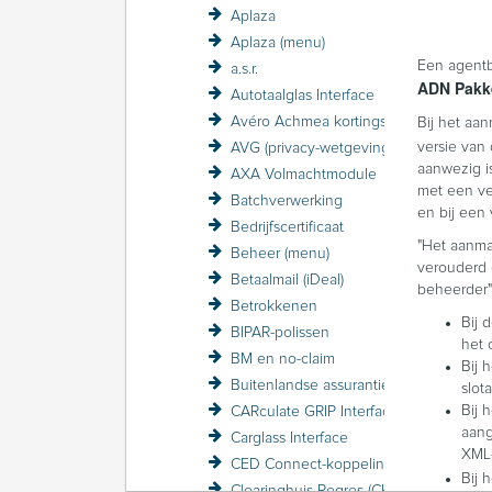
Aplaza
Aplaza (menu)
Een agent
a.s.r.
ADN Pakk
Autotaalglas Interface
Avéro Achmea kortingsstructuur / VZP
Bij het aa
versie van
AVG (privacy-wetgeving)
aanwezig i
AXA Volmachtmodule
met een ver
Batchverwerking
en bij een
Bedrijfscertificaat
"Het aanma
Beheer (menu)
verouderd
Betaalmail (iDeal)
beheerder"
Betrokkenen
Bij 
BIPAR-polissen
het 
BM en no-claim
Bij 
Buitenlandse assurantiebelasting BAB
slot
Bij 
CARculate GRIP Interface
aang
Carglass Interface
XML-
CED Connect-koppeling
Bij 
Clearinghuis Regres (CHR)