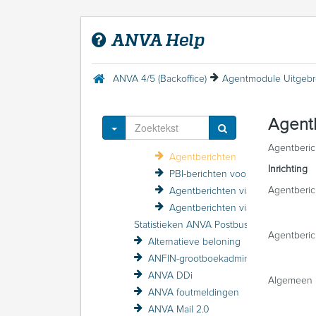
Afdruk (menu)
Agenda
ANVA Help
Agenten
Agentmodule Uitgebreid
Inrichten Uitgebreide agentmodule
ANVA 4/5 (Backoffice)
Agentmodule Uitgebr
Agent informatie raadplegen
Duplicaatbrieven naar agent sturen
Agent
Agenten aanschrijven
Toggle Dropdown
Agentbetalingen importeren
Agentberic
Agentberichten
Inrichting
PBI-berichten voor agenten
Agentberic
Agentberichten via ADN
Agentberichten via ANVA Postbus
Statistieken ANVA Postbus raadplegen
Agentberic
Alternatieve beloning
ANFIN-grootboekadministratie
ANVA DDi
Algemeen
ANVA foutmeldingen
ANVA Mail 2.0