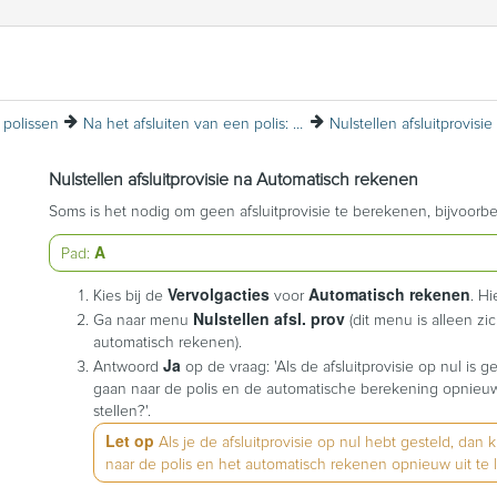
polissen
Na het afsluiten van een polis: polisvervolgacties
Nulstellen afsluitprovisie na Automatisch rekenen
Soms is het nodig om geen afsluitprovisie te berekenen, bijvoorb
A
Pad:
Vervolgacties
Automatisch rekenen
Kies bij de
voor
. Hi
Nulstellen afsl. prov
Ga naar menu
(dit menu is alleen zic
automatisch rekenen).
Ja
Antwoord
op de vraag: 'Als de afsluitprovisie op nul is g
gaan naar de polis en de automatische berekening opnieuw te
stellen?'.
Let op
Als je de afsluitprovisie op nul hebt gesteld, dan 
naar de polis en het automatisch rekenen opnieuw uit te 