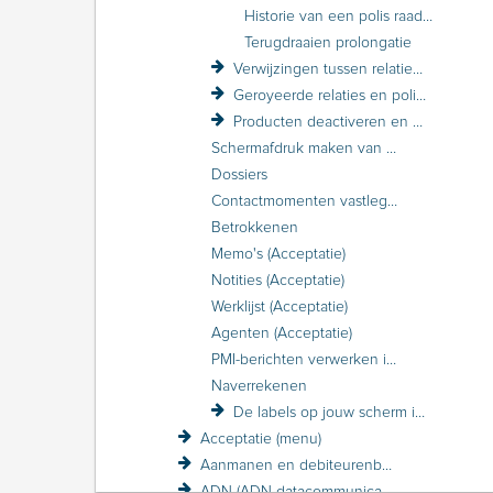
Historie van een polis raadplegen
Terugdraaien prolongatie
Verwijzingen tussen relaties en polissen
Geroyeerde relaties en polissen
Producten deactiveren en activeren
Schermafdruk maken van een relatie of polis
Dossiers
Contactmomenten vastleggen
Betrokkenen
Memo's (Acceptatie)
Notities (Acceptatie)
Werklijst (Acceptatie)
Agenten (Acceptatie)
PMI-berichten verwerken in Acceptatie
Naverrekenen
De labels op jouw scherm in Acceptatie
Acceptatie (menu)
Aanmanen en debiteurenbewaking
ADN (ADN-datacommunicatie)