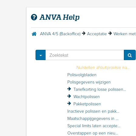
Werken met polissen
Polis zoeken
ANVA Help
Polis invoeren
Dekking bij een polis opgeven
Polis afsluiten en opslaan
ANVA 4/5 (Backoffice)
Acceptatie
Werken met 
Na het afsluiten van een polis: polisvervolgacties
ANVA vervolgacties
ANVA vervolgacties voor niet-volmachtkantoren
Toggle Dropdown
ANVA vervolgacties voor volmachtkantoren
Nulstellen afsluitprovisie na Automatisch rekenen
Polisvolgbladen
Polisgegevens wijzigen
Tariefkorting losse polissen (volmacht)
Wachtpolissen
Pakketpolissen
Inactieve polissen en pakketten
Maatschappijgegevens in de polis raadplegen
Special limits laten accepteren door de maatschappij
Overstappen op een nieuw product