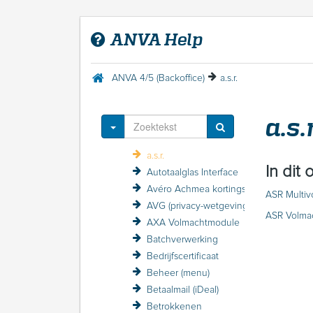
Agentmodule Uitgebreid
Statistieken ANVA Postbus raadplegen
ANVA Help
Alternatieve beloning
ANFIN-grootboekadministratie
ANVA DDi
ANVA 4/5 (Backoffice)
a.s.r.
ANVA foutmeldingen
ANVA Mail 2.0
a.s.r
Aplaza
Toggle Dropdown
Aplaza (menu)
a.s.r.
In dit
Autotaalglas Interface
Avéro Achmea kortingsstructuur / VZP
ASR Multiv
AVG (privacy-wetgeving)
ASR Volma
AXA Volmachtmodule
Batchverwerking
Bedrijfscertificaat
Beheer (menu)
Betaalmail (iDeal)
Betrokkenen