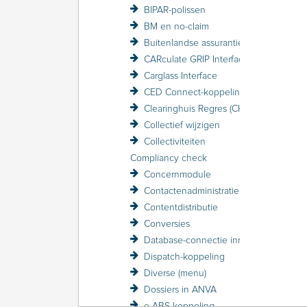
BIPAR-polissen
BM en no-claim
Buitenlandse assurantiebelasting BAB
CARculate GRIP Interface
Carglass Interface
CED Connect-koppeling
Clearinghuis Regres (CHR)
Collectief wijzigen
Collectiviteiten
Compliancy check
Concernmodule
Contactenadministratie
Contentdistributie
Conversies
Database-connectie inrichten
Dispatch-koppeling
Diverse (menu)
Dossiers in ANVA
e-ABS koppeling