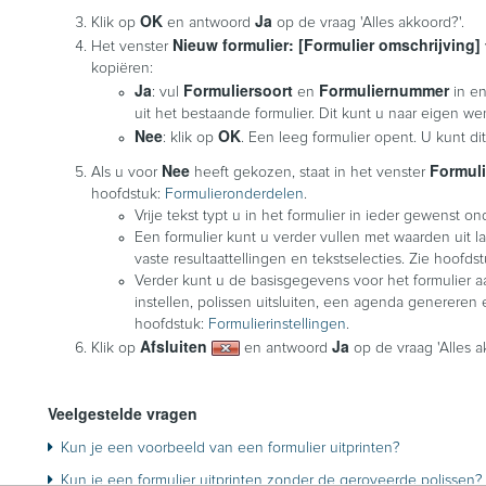
OK
Ja
Klik op
en antwoord
op de vraag 'Alles akkoord?'.
Nieuw formulier: [Formulier omschrijving]
Het venster
kopiëren:
Ja
Formuliersoort
Formuliernummer
: vul
en
in e
uit het bestaande formulier. Dit kunt u naar eigen w
Nee
OK
: klik op
. Een leeg formulier opent. U kunt di
Nee
Formuli
Als u voor
heeft gekozen, staat in het venster
hoofdstuk:
Formulieronderdelen
.
Vrije tekst typt u in het formulier in ieder gewenst on
Een formulier kunt u verder vullen met waarden uit l
vaste resultaattellingen en tekstselecties. Zie hoofds
Verder kunt u de basisgegevens voor het formulier aa
instellen, polissen uitsluiten, een agenda genereren
hoofdstuk:
Formulierinstellingen
.
Afsluiten
Ja
Klik op
en antwoord
op de vraag 'Alles a
Veelgestelde vragen
Kun je een voorbeeld van een formulier uitprinten?
Kun je een formulier uitprinten zonder de geroyeerde polissen?