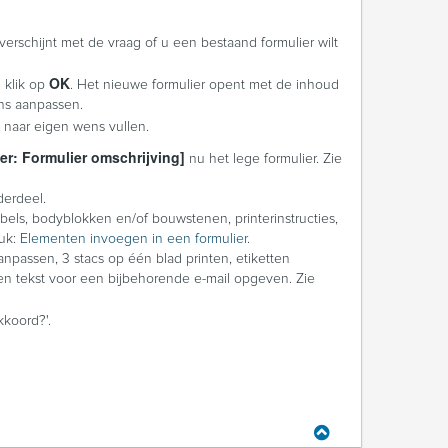
verschijnt met de vraag of u een bestaand formulier wilt
OK
n klik op
. Het nieuwe formulier opent met de inhoud
ens aanpassen.
t naar eigen wens vullen.
er: Formulier omschrijving]
nu het lege formulier. Zie
derdeel.
abels, bodyblokken en/of bouwstenen, printerinstructies,
tuk:
Elementen invoegen in een formulier
.
npassen, 3 stacs op één blad printen, etiketten
 en tekst voor een bijbehorende e-mail opgeven. Zie
kkoord?'.