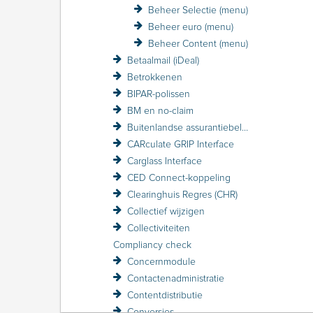
Beheer Selectie (menu)
Beheer euro (menu)
Beheer Content (menu)
Betaalmail (iDeal)
Betrokkenen
BIPAR-polissen
BM en no-claim
Buitenlandse assurantiebelasting BAB
CARculate GRIP Interface
Carglass Interface
CED Connect-koppeling
Clearinghuis Regres (CHR)
Collectief wijzigen
Collectiviteiten
Compliancy check
Concernmodule
Contactenadministratie
Contentdistributie
Conversies