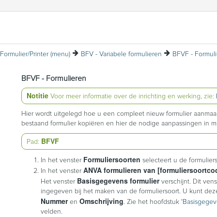
Formulier/Printer (menu)
BFV - Variabele formulieren
BFVF - Formul
BFVF - Formulieren
Notitie
Voor meer informatie over de inrichting en werking, zie:
Hier wordt uitgelegd hoe u een compleet nieuw formulier aanmaakt
bestaand formulier kopiëren en hier de nodige aanpassingen in m
BFVF
Pad:
Formuliersoorten
In het venster
selecteert u de formulie
ANVA formulieren van [formuliersoortco
In het venster
Basisgegevens formulier
Het venster
verschijnt. Dit ven
ingegeven bij het maken van de formuliersoort. U kunt dez
Nummer
Omschrijving
en
. Zie het hoofdstuk '
Basisgegeve
velden.