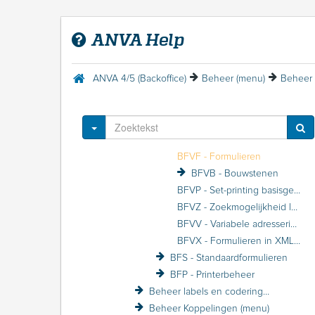
Beheer Gebruiker (menu)
Beheer Maatschappij (menu)
ANVA Help
Beheer Polis (menu)
Beheer Schade (menu)
Beheer Betrokkene (menu)
ANVA 4/5 (Backoffice)
Beheer (menu)
Beheer 
Beheer Variabele schermen (menu)
Beheer Formulier/Printer (menu)
BFV - Variabele formulieren
Toggle Dropdown
BFVS - Formuliersoorten
BFVF - Formulieren
BFVB - Bouwstenen
BFVP - Set-printing basisgegevens
BFVZ - Zoekmogelijkheid label in formulier
BFVV - Variabele adresseringslabels
BFVX - Formulieren in XML-output
BFS - Standaardformulieren
BFP - Printerbeheer
Beheer labels en coderingen (menu)
Beheer Koppelingen (menu)