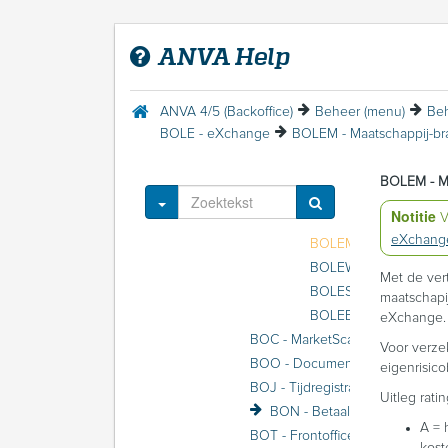
BOD - DDi
BOH - Voertuigendatabases beheer
ANVA Help
BOB - SBI-codes (voorheen BIK)
BOL - Auto(ruit)herstellers
BOLC - Carglass
ANVA 4/5 (Backoffice)
Beheer (menu)
Beh
BOLG - CARculate GRIP
BOLE - eXchange
BOLA - Autotaalglas
BOLE - eXchange
BOLEM - Ma
BOLEV - Verificatiebe
Toggle Dropdown
Notitie
V
eXchange
BOLEW - BTW-tabel
Met de ver
BOLES - Schadesoort-
maatschapi
BOLEB - Basisgegeve
eXchange.
BOC - MarketScan / VRA
Voor verze
BOO - Documenten
eigenrisic
BOJ - Tijdregistratie
Uitleg ratin
BON - Betaalmail (voorheen FiNBOX)
A = 
BOT - Frontoffice Beheer