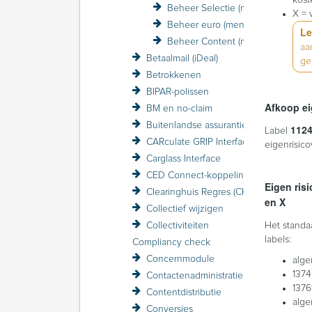
kost
Beheer Selectie (menu)
X = 
Beheer euro (menu)
Le
Beheer Content (menu)
aa
Betaalmail (iDeal)
ge
Betrokkenen
BIPAR-polissen
Afkoop ei
BM en no-claim
Buitenlandse assurantiebelasting BAB
1124
Label
CARculate GRIP Interface
eigenrisic
Carglass Interface
CED Connect-koppeling
Eigen ris
Clearinghuis Regres (CHR)
en X
Collectief wijzigen
Collectiviteiten
Het standaa
labels:
Compliancy check
Concernmodule
alge
1374
Contactenadministratie
1376
Contentdistributie
alge
Conversies