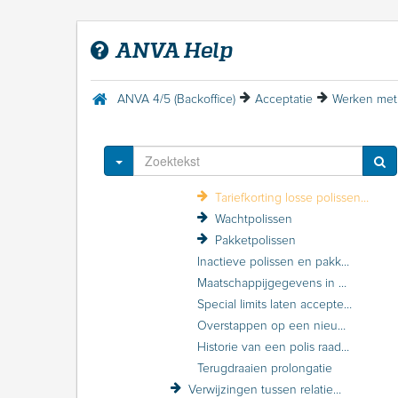
Werken met relaties
Werken met polissen
ANVA Help
Polis zoeken
Polis invoeren
Dekking bij een polis opgeven
ANVA 4/5 (Backoffice)
Acceptatie
Werken met 
Polis afsluiten en opslaan
Na het afsluiten van een polis: polisvervolgacties
Polisvolgbladen
Toggle Dropdown
Polisgegevens wijzigen
Tariefkorting losse polissen (volmacht)
Wachtpolissen
Pakketpolissen
Inactieve polissen en pakketten
Maatschappijgegevens in de polis raadplegen
Special limits laten accepteren door de maatschappij
Overstappen op een nieuw product
Historie van een polis raadplegen
Terugdraaien prolongatie
Verwijzingen tussen relaties en polissen