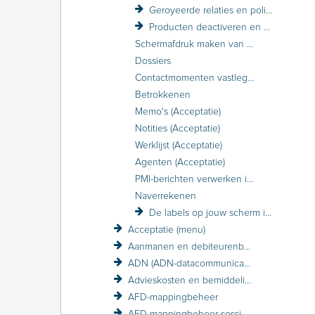
Geroyeerde relaties en polissen
Producten deactiveren en activeren
Schermafdruk maken van een relatie of polis
Dossiers
Contactmomenten vastleggen
Betrokkenen
Memo's (Acceptatie)
Notities (Acceptatie)
Werklijst (Acceptatie)
Agenten (Acceptatie)
PMI-berichten verwerken in Acceptatie
Naverrekenen
De labels op jouw scherm in Acceptatie
Acceptatie (menu)
Aanmanen en debiteurenbewaking
ADN (ADN-datacommunicatie)
Advieskosten en bemiddelingskosten
AFD-mappingbeheer
AFD-mappingbeheer sessieverslagen