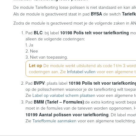
De module Tariefkorting losse polissen is niet standaard en kan
BYSA
Tarief
Als de module is geactiveerd staat in pad
de switch
Zodra de module is geactiveerd moet je de volgende zaken in AN
BLC
10198 Polis telt voor tariefkorting
Pad
: bij label
moe
alleen de volgende coderingen:
1. Ja
2. Nee
3. Niet van toepassing.
Let op
De module werkt uitsluitend als code 1 t/m 3 wo
coderingen aan. Zie
Infotabel vullen
voor een algemene to
BVPV
10198 Polis telt voor tariefkortin
Pad
: plaats label
op de polisschermen waarvoor je de tariefkorting wilt toepa
Zie
Label op variabel scherm plaatsen
voor een algemene to
BMM (Tarief – Formules)
Pad
:de extra korting wordt bepa
moet in de formules van de tarieven worden opgenomen. Het
10199 Aantal polissen voor tariefkorting
. Dit label mo
Zie
Tariefformule aanmaken
voor een algemene toelichting.