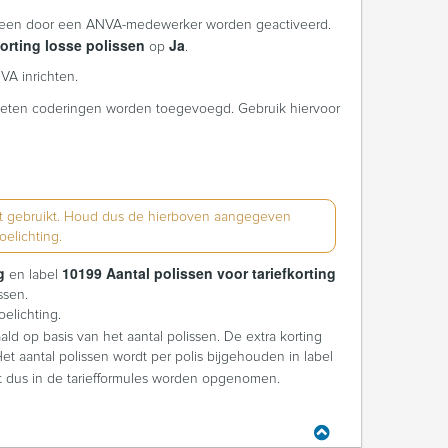
 alleen door een ANVA-medewerker worden geactiveerd.
korting losse polissen
Ja
op
.
VA inrichten.
ten coderingen worden toegevoegd. Gebruik hiervoor
rdt gebruikt. Houd dus de hierboven aangegeven
elichting.
g
10199 Aantal polissen voor tariefkorting
en label
ssen.
elichting.
ald op basis van het aantal polissen. De extra korting
 aantal polissen wordt per polis bijgehouden in label
et dus in de tariefformules worden opgenomen.