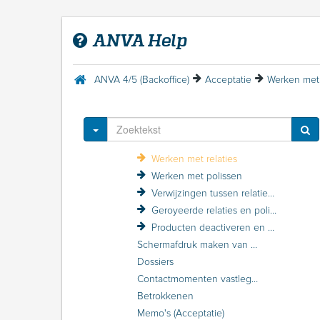
FAQ
Release-informatie
ANVA Help
Contact met ANVA
ANVA 4/5 (Backoffice)
Introductie ANVA
ANVA 4/5 (Backoffice)
Acceptatie
Werken met 
Menu Help
Acceptatie
Inleiding Acceptatie
Toggle Dropdown
Acceptatie inrichten
Werken met relaties
Werken met polissen
Verwijzingen tussen relaties en polissen
Geroyeerde relaties en polissen
Producten deactiveren en activeren
Schermafdruk maken van een relatie of polis
Dossiers
Contactmomenten vastleggen
Betrokkenen
Memo's (Acceptatie)