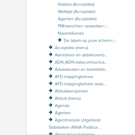
Notities (Acceptatie)
Werklijst (Acceptatie)
Agenten (Acceptatie)
PMI-berichten verwerken in Acceptatie
Naverrekenen
De labels op jouw scherm in Acceptatie
Acceptatie (menu)
Aanmanen en debiteurenbewaking
ADN (ADN-datacommunicatie)
Advieskosten en bemiddelingskosten
AFD-mappingbeheer
AFD-mappingbeheer sessieverslagen
Afdrukken/printen
Afdruk (menu)
Agenda
Agenten
Agentmodule Uitgebreid
Statistieken ANVA Postbus raadplegen
Alternatieve beloning